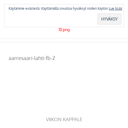
Skip
to
Käytämme evästeitä. Käyttämällä sivustoa hyväksyt niiden käytön
Lue lisää
content
aarresaari-lahti-fb-2
VIIKON KAPPALE