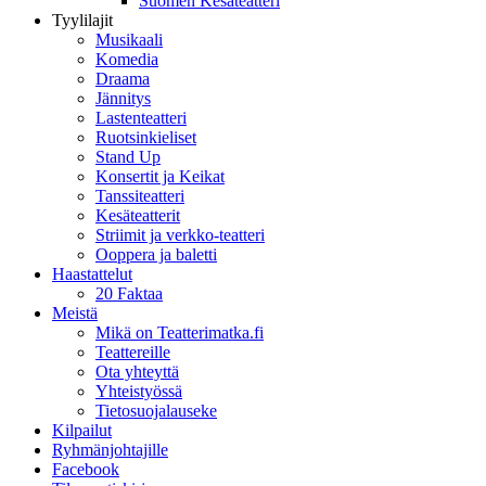
Suomen Kesäteatteri
Tyylilajit
Musikaali
Komedia
Draama
Jännitys
Lastenteatteri
Ruotsinkieliset
Stand Up
Konsertit ja Keikat
Tanssiteatteri
Kesäteatterit
Striimit ja verkko-teatteri
Ooppera ja baletti
Haastattelut
20 Faktaa
Meistä
Mikä on Teatterimatka.fi
Teattereille
Ota yhteyttä
Yhteistyössä
Tietosuojalauseke
Kilpailut
Ryhmänjohtajille
Facebook