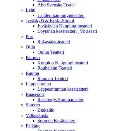
Åbo Svenska Teater
Lahti
Lahden kaupunginteatteri
Jyväskylä & Keski-Suomi
Jyväskylän Kaupunginteatteri
Löytänän kesäteatteri | Viitasaari
Pori
Rakastajat-teatteri
Oulu
Oulun Teatteri
Kuopio
Kuopion Kaupunginteatteri
Rauhalahti Teatteri
Rauma
Rauman Teatteri
Lappeenranta
Lappeenrannan kesäteatteri
Raasepori
Raseborgs Sommarteater
Somero
Esakallio
Valkeakoski
Suomen Kesäteatteri
Pälkäne