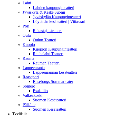
Lahti
Lahden kaupunginteatteri
Jyväskylä & Keski-Suomi
Jyväskylän Kaupunginteatteri
Löytänän kesäteatteri | Viitasaari
Pori
Rakastajat-teatteri
Oulu
Oulun Teatteri
Kuopio
Kuopion Kaupunginteatteri
Rauhalahti Teatteri
Rauma
Rauman Teatteri
Lappeenranta
Lappeenrannan kesäteatteri
Raasepori
Raseborgs Sommarteater
Somero
Esakallio
Valkeakoski
Suomen Kesäteatteri
Pälkäne
Suomen Kesäteatteri
Tyylilajit