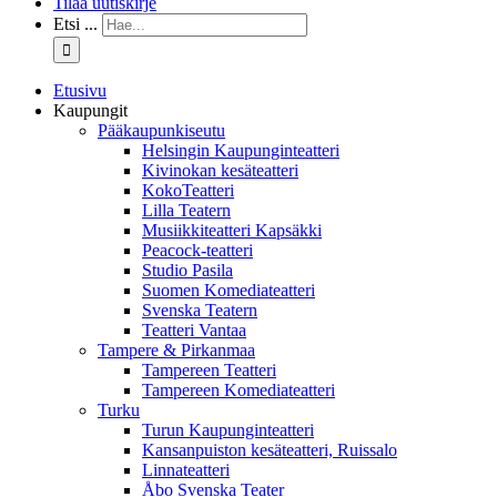
Tilaa uutiskirje
Etsi ...
Etusivu
Kaupungit
Pääkaupunkiseutu
Helsingin Kaupunginteatteri
Kivinokan kesäteatteri
KokoTeatteri
Lilla Teatern
Musiikkiteatteri Kapsäkki
Peacock-teatteri
Studio Pasila
Suomen Komediateatteri
Svenska Teatern
Teatteri Vantaa
Tampere & Pirkanmaa
Tampereen Teatteri
Tampereen Komediateatteri
Turku
Turun Kaupunginteatteri
Kansanpuiston kesäteatteri, Ruissalo
Linnateatteri
Åbo Svenska Teater