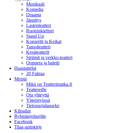
Musikaali
Komedia
Draama
Jännitys
Lastenteatteri
Ruotsinkieliset
Stand Up
Konsertit ja Keikat
Tanssiteatteri
Kesäteatterit
Striimit ja verkko-teatteri
Ooppera ja baletti
Haastattelut
20 Faktaa
Meistä
Mikä on Teatterimatka.fi
Teattereille
Ota yhteyttä
Yhteistyössä
Tietosuojalauseke
Kilpailut
Ryhmänjohtajille
Facebook
Tilaa uutiskirje