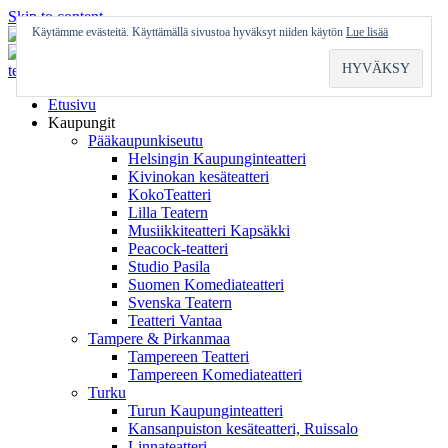
Skip to content
Käytämme evästeitä. Käyttämällä sivustoa hyväksyt niiden käytön
Lue lisää
Etusivu
Kaupungit
Pääkaupunkiseutu
Helsingin Kaupunginteatteri
Kivinokan kesäteatteri
KokoTeatteri
Lilla Teatern
Musiikkiteatteri Kapsäkki
Peacock-teatteri
Studio Pasila
Suomen Komediateatteri
Svenska Teatern
Teatteri Vantaa
Tampere & Pirkanmaa
Tampereen Teatteri
Tampereen Komediateatteri
Turku
Turun Kaupunginteatteri
Kansanpuiston kesäteatteri, Ruissalo
Linnateatteri