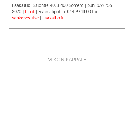
Esakallio
| Salontie 40, 31400 Somero | puh. (09) 756
8070 |
Liput
| Ryhmäliput: p. 044-97 111 00 tai
sähköpostitse.
|
Esakallio.fi
VIIKON KAPPALE