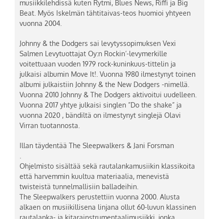
musiikkilehdissä kuten Rytmi, Blues News, Riffi ja Big
Beat. Myös Iskelmän tähtitaivas-teos huomioi yhtyeen
vuonna 2004.
Johnny & the Dodgers sai levytyssopimuksen Vexi
Salmen Levytuottajat Oy:n Rockin’-levymerkille
voitettuaan vuoden 1979 rock-kuninkuus-tittelin ja
julkaisi albumin Move It!. Vuonna 1980 ilmestynyt toinen
albumi julkaistiin Johnny & the New Dodgers -nimellä.
Vuonna 2010 Johnny & The Dodgers aktivoitui uudelleen.
Vuonna 2017 yhtye julkaisi singlen ”Do the shake” ja
vuonna 2020 , bändiltä on ilmestynyt singlejä Olavi
Virran tuotannosta.
Illan täydentää The Sleepwalkers & Jani Forsman
.
Ohjelmisto sisältää sekä rautalankamusiikin klassikoita
että harvemmin kuultua materiaalia, menevistä
twisteistä tunnelmallisiin balladeihin.
The Sleepwalkers perustettiin vuonna 2000. Alusta
alkaen on musiikillisena linjana ollut 60-luvun klassinen
rautalanka- ja kitarainstrumentaalimusiikki, jonka