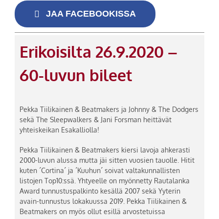
JAA FACEBOOKISSA
Erikoisilta 26.9.2020 –
60-luvun bileet
Pekka Tiilikainen & Beatmakers ja Johnny & The Dodgers
sekä The Sleepwalkers & Jani Forsman heittävät
yhteiskeikan Esakalliolla!
Pekka Tiilikainen & Beatmakers kiersi lavoja ahkerasti
2000-luvun alussa mutta jäi sitten vuosien tauolle. Hitit
kuten ´Cortina´ ja ´Kuuhun´ soivat valtakunnallisten
listojen Top10:ssä. Yhtyeelle on myönnetty Rautalanka
Award tunnustuspalkinto kesällä 2007 sekä Yyterin
avain-tunnustus lokakuussa 2019. Pekka Tiilikainen &
Beatmakers on myös ollut esillä arvostetuissa