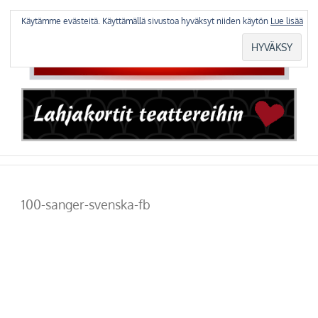
Skip
to
Käytämme evästeitä. Käyttämällä sivustoa hyväksyt niiden käytön
Lue lisää
content
100-sanger-svenska-fb