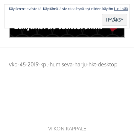
Skip
to
Käytämme evästeitä. Käyttämällä sivustoa hyväksyt niiden käytön
Lue lisää
content
vko-45-2019-kpl-humiseva-harju-hkt-desktop
VIIKON KAPPALE