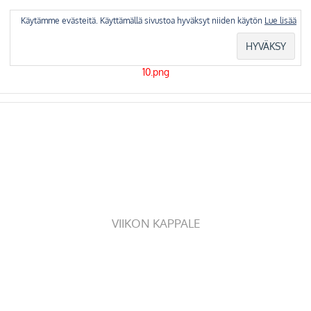
Skip
to
Käytämme evästeitä. Käyttämällä sivustoa hyväksyt niiden käytön
Lue lisää
content
VIIKON KAPPALE