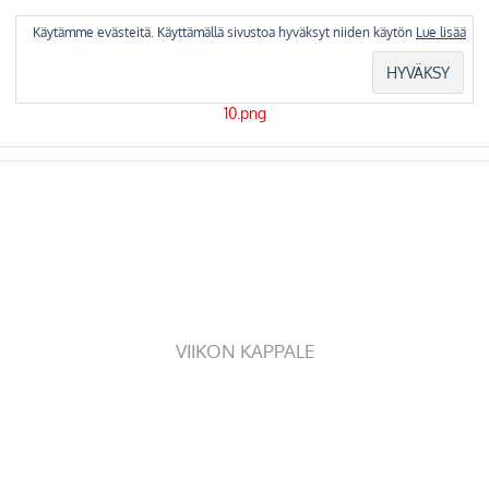
Skip
to
Käytämme evästeitä. Käyttämällä sivustoa hyväksyt niiden käytön
Lue lisää
content
VIIKON KAPPALE