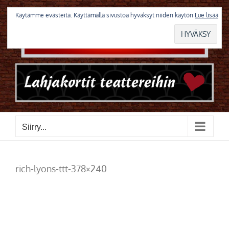
Skip
to
Käytämme evästeitä. Käyttämällä sivustoa hyväksyt niiden käytön
Lue lisää
content
Siirry...
rich-lyons-ttt-378×240