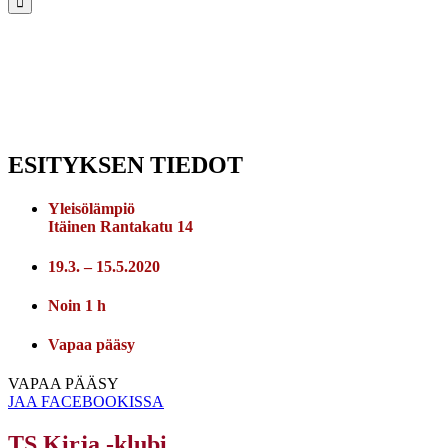
ESITYKSEN TIEDOT
Yleisölämpiö
Itäinen Rantakatu 14
19.3. – 15.5.2020
Noin 1 h
Vapaa pääsy
VAPAA PÄÄSY
JAA FACEBOOKISSA
TS Kirja -klubi