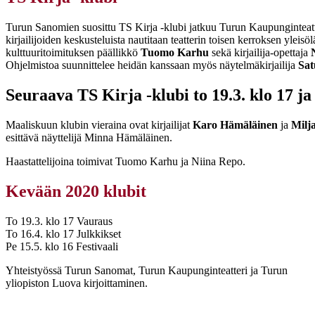
Turun Sanomien suosittu TS Kirja -klubi jatkuu Turun Kaupunginteatte
kirjailijoiden keskusteluista nautitaan teatterin toisen kerroksen ylei
kulttuuritoimituksen päällikkö
Tuomo Karhu
sekä kirjailija-opettaja
Ohjelmistoa suunnittelee heidän kanssaan myös näytelmäkirjailija
Sat
Seuraava TS Kirja -klubi to 19.3. klo 17 j
Maaliskuun klubin vieraina ovat kirjailijat
Karo Hämäläinen
ja
Milj
esittävä näyttelijä Minna Hämäläinen.
Haastattelijoina toimivat Tuomo Karhu ja Niina Repo.
Kevään 2020 klubit
To 19.3. klo 17 Vauraus
To 16.4. klo 17 Julkkikset
Pe 15.5. klo 16 Festivaali
Yhteistyössä Turun Sanomat, Turun Kaupunginteatteri ja Turun
yliopiston Luova kirjoittaminen.