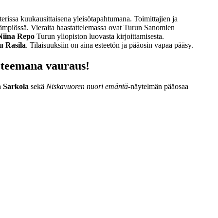
rissa kuukausittaisena yleisötapahtumana. Toimittajien ja
sölämpiössä. Vieraita haastattelemassa ovat Turun Sanomien
Niina Repo
Turun yliopiston luovasta kirjoittamisesta.
u Rasila
.
Tilaisuuksiin on aina esteetön ja pääosin vapaa pääsy.
a teemana vauraus!
a Sarkola
sekä
Niskavuoren nuori emäntä
-näytelmän pääosaa