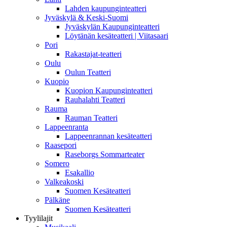
Lahden kaupunginteatteri
Jyväskylä & Keski-Suomi
Jyväskylän Kaupunginteatteri
Löytänän kesäteatteri | Viitasaari
Pori
Rakastajat-teatteri
Oulu
Oulun Teatteri
Kuopio
Kuopion Kaupunginteatteri
Rauhalahti Teatteri
Rauma
Rauman Teatteri
Lappeenranta
Lappeenrannan kesäteatteri
Raasepori
Raseborgs Sommarteater
Somero
Esakallio
Valkeakoski
Suomen Kesäteatteri
Pälkäne
Suomen Kesäteatteri
Tyylilajit