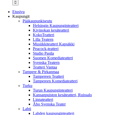
...
Etusivu
Kaupungit
Pääkaupunkiseutu
Helsingin Kaupunginteatteri
Kivinokan kesäteatteri
KokoTeatteri
Lilla Teatern
Musiikkiteatteri Kapsäkki
Peacock-teatteri
Studio Pasila
Suomen Komediateatteri
Svenska Teatern
Teatteri Vantaa
Tampere & Pirkanmaa
Tampereen Teatteri
Tampereen Komediateatteri
Turku
Turun Kaupunginteatteri
Kansanpuiston kesäteatteri, Ruissalo
Linnateatteri
Åbo Svenska Teater
Lahti
Lahden kaupunginteatteri