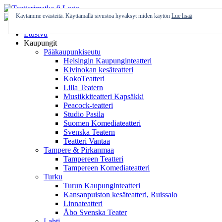
Skip
to
Käytämme evästeitä. Käyttämällä sivustoa hyväksyt niiden käytön
Lue lisää
content
Etusivu
Kaupungit
Pääkaupunkiseutu
Helsingin Kaupunginteatteri
Kivinokan kesäteatteri
KokoTeatteri
Lilla Teatern
Musiikkiteatteri Kapsäkki
Peacock-teatteri
Studio Pasila
Suomen Komediateatteri
Svenska Teatern
Teatteri Vantaa
Tampere & Pirkanmaa
Tampereen Teatteri
Tampereen Komediateatteri
Turku
Turun Kaupunginteatteri
Kansanpuiston kesäteatteri, Ruissalo
Linnateatteri
Åbo Svenska Teater
Lahti