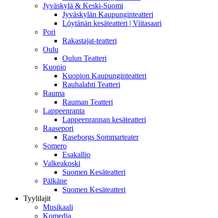
Jyväskylä & Keski-Suomi
Jyväskylän Kaupunginteatteri
Löytänän kesäteatteri | Viitasaari
Pori
Rakastajat-teatteri
Oulu
Oulun Teatteri
Kuopio
Kuopion Kaupunginteatteri
Rauhalahti Teatteri
Rauma
Rauman Teatteri
Lappeenranta
Lappeenrannan kesäteatteri
Raasepori
Raseborgs Sommarteater
Somero
Esakallio
Valkeakoski
Suomen Kesäteatteri
Pälkäne
Suomen Kesäteatteri
Tyylilajit
Musikaali
Komedia