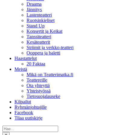
Draama
Jännitys
Lastenteatteri
Ruotsinkieliset
Stand Up
Konsertit ja Keikat
Tanssiteatteri
Kesäteatterit
Striimit ja verkko-teatteri
Ooppera ja baletti
Haastattelut
20 Faktaa
Meistä
Mikä on Teatterimatka.fi
Teattereille
Ota yhteyttä
Yhteistyössä
Tietosuojalauseke
Kilpailut
Ryhmänjohtajille
Facebook
Tilaa uutiskirje
Etsi
...