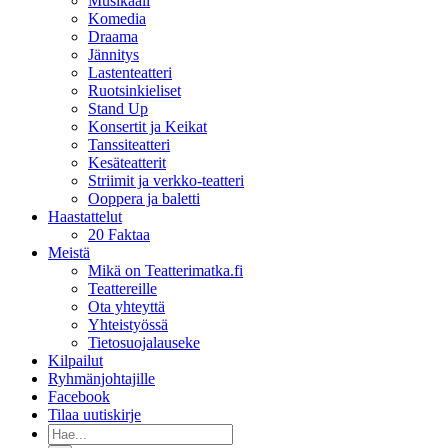
Musikaali
Komedia
Draama
Jännitys
Lastenteatteri
Ruotsinkieliset
Stand Up
Konsertit ja Keikat
Tanssiteatteri
Kesäteatterit
Striimit ja verkko-teatteri
Ooppera ja baletti
Haastattelut
20 Faktaa
Meistä
Mikä on Teatterimatka.fi
Teattereille
Ota yhteyttä
Yhteistyössä
Tietosuojalauseke
Kilpailut
Ryhmänjohtajille
Facebook
Tilaa uutiskirje
Etsi