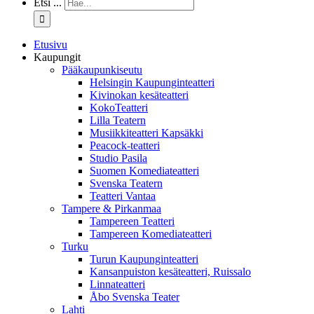
Etsi ...
Etusivu
Kaupungit
Pääkaupunkiseutu
Helsingin Kaupunginteatteri
Kivinokan kesäteatteri
KokoTeatteri
Lilla Teatern
Musiikkiteatteri Kapsäkki
Peacock-teatteri
Studio Pasila
Suomen Komediateatteri
Svenska Teatern
Teatteri Vantaa
Tampere & Pirkanmaa
Tampereen Teatteri
Tampereen Komediateatteri
Turku
Turun Kaupunginteatteri
Kansanpuiston kesäteatteri, Ruissalo
Linnateatteri
Åbo Svenska Teater
Lahti