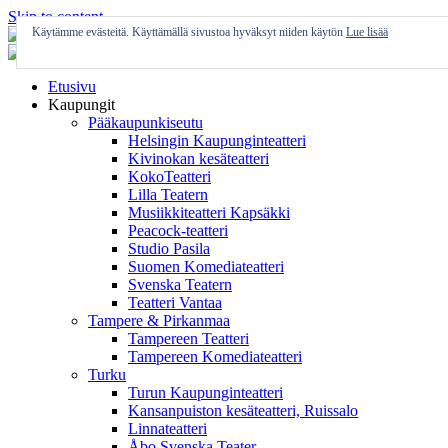
Skip to content
Käytämme evästeitä. Käyttämällä sivustoa hyväksyt niiden käytön
Lue lisää
Etusivu
Kaupungit
Pääkaupunkiseutu
Helsingin Kaupunginteatteri
Kivinokan kesäteatteri
KokoTeatteri
Lilla Teatern
Musiikkiteatteri Kapsäkki
Peacock-teatteri
Studio Pasila
Suomen Komediateatteri
Svenska Teatern
Teatteri Vantaa
Tampere & Pirkanmaa
Tampereen Teatteri
Tampereen Komediateatteri
Turku
Turun Kaupunginteatteri
Kansanpuiston kesäteatteri, Ruissalo
Linnateatteri
Åbo Svenska Teater