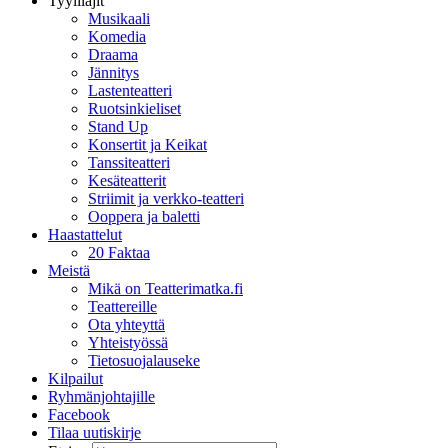
Tyylilajit
Musikaali
Komedia
Draama
Jännitys
Lastenteatteri
Ruotsinkieliset
Stand Up
Konsertit ja Keikat
Tanssiteatteri
Kesäteatterit
Striimit ja verkko-teatteri
Ooppera ja baletti
Haastattelut
20 Faktaa
Meistä
Mikä on Teatterimatka.fi
Teattereille
Ota yhteyttä
Yhteistyössä
Tietosuojalauseke
Kilpailut
Ryhmänjohtajille
Facebook
Tilaa uutiskirje