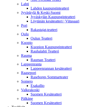
Lahti
Lahden kaupunginteatteri
Jyväskylä & Keski-Suomi
Jyväskylän Kaupunginteatteri
Löytänän kesäteatteri | Viitasaari
Pori
Rakastajat-teatteri
Oulu
Oulun Teatteri
Kuopio
Kuopion Kaupunginteatteri
Rauhalahti Teatteri
Rauma
Rauman Teatteri
Lappeenranta
Lappeenrannan kesäteatteri
Raasepori
Raseborgs Sommarteater
Somero
Esakallio
Valkeakoski
Suomen Kesäteatteri
Pälkäne
Suomen Kesäteatteri