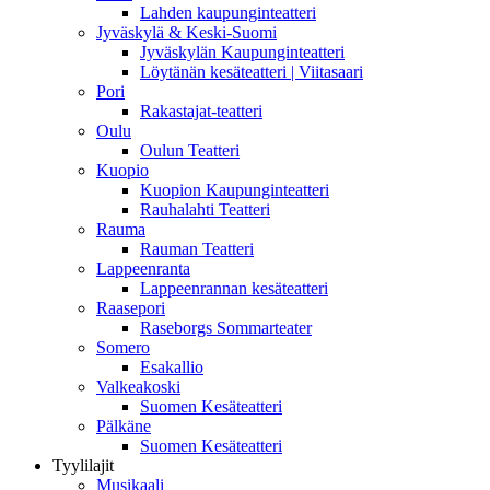
Lahden kaupunginteatteri
Jyväskylä & Keski-Suomi
Jyväskylän Kaupunginteatteri
Löytänän kesäteatteri | Viitasaari
Pori
Rakastajat-teatteri
Oulu
Oulun Teatteri
Kuopio
Kuopion Kaupunginteatteri
Rauhalahti Teatteri
Rauma
Rauman Teatteri
Lappeenranta
Lappeenrannan kesäteatteri
Raasepori
Raseborgs Sommarteater
Somero
Esakallio
Valkeakoski
Suomen Kesäteatteri
Pälkäne
Suomen Kesäteatteri
Tyylilajit
Musikaali