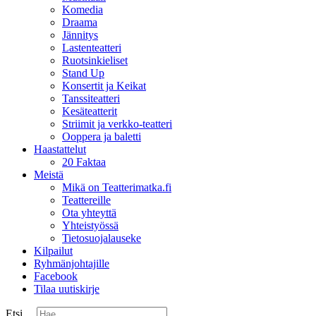
Komedia
Draama
Jännitys
Lastenteatteri
Ruotsinkieliset
Stand Up
Konsertit ja Keikat
Tanssiteatteri
Kesäteatterit
Striimit ja verkko-teatteri
Ooppera ja baletti
Haastattelut
20 Faktaa
Meistä
Mikä on Teatterimatka.fi
Teattereille
Ota yhteyttä
Yhteistyössä
Tietosuojalauseke
Kilpailut
Ryhmänjohtajille
Facebook
Tilaa uutiskirje
Etsi ...