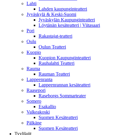
Lahti
Lahden kaupunginteatteri
Jyväskylä & Keski-Suomi
Jyväskylän Kaupunginteatteri
Löytänän kesäteatteri | Viitasaari
Pori
Rakastajat-teatteri
Oulu
Oulun Teatteri
Kuopio
Kuopion Kaupunginteatteri
Rauhalahti Teatteri
Rauma
Rauman Teatteri
Lappeenranta
Lappeenrannan kesäteatteri
Raasepori
Raseborgs Sommarteater
Somero
Esakallio
Valkeakoski
Suomen Kesäteatteri
Pälkäne
Suomen Kesäteatteri
Tyylilajit