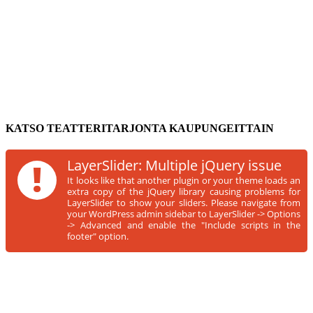
KATSO TEATTERITARJONTA KAUPUNGEITTAIN
!
LayerSlider: Multiple jQuery issue
It looks like that another plugin or your theme loads an
extra copy of the jQuery library causing problems for
LayerSlider to show your sliders. Please navigate from
your WordPress admin sidebar to LayerSlider -> Options
-> Advanced and enable the "Include scripts in the
footer" option.