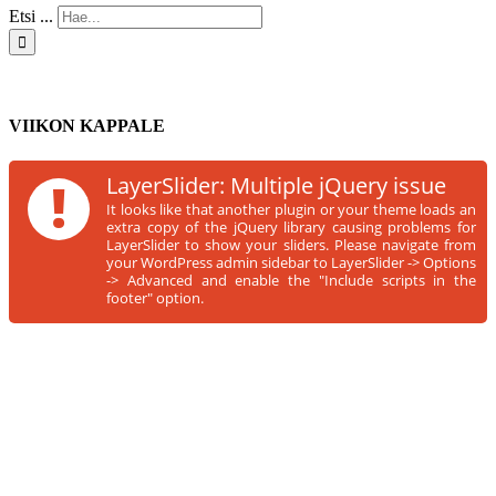
Etsi ...
VIIKON KAPPALE
!
LayerSlider: Multiple jQuery issue
It looks like that another plugin or your theme loads an
extra copy of the jQuery library causing problems for
LayerSlider to show your sliders. Please navigate from
your WordPress admin sidebar to LayerSlider -> Options
-> Advanced and enable the "Include scripts in the
footer" option.