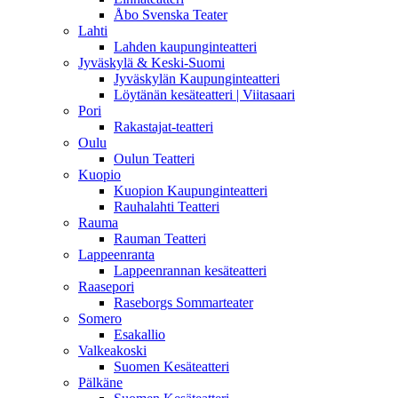
Åbo Svenska Teater
Lahti
Lahden kaupunginteatteri
Jyväskylä & Keski-Suomi
Jyväskylän Kaupunginteatteri
Löytänän kesäteatteri | Viitasaari
Pori
Rakastajat-teatteri
Oulu
Oulun Teatteri
Kuopio
Kuopion Kaupunginteatteri
Rauhalahti Teatteri
Rauma
Rauman Teatteri
Lappeenranta
Lappeenrannan kesäteatteri
Raasepori
Raseborgs Sommarteater
Somero
Esakallio
Valkeakoski
Suomen Kesäteatteri
Pälkäne