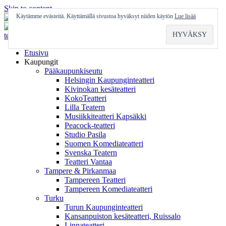
Skip to content
Käytämme evästeitä. Käyttämällä sivustoa hyväksyt niiden käytön
Lue lisää
Etusivu
Kaupungit
Pääkaupunkiseutu
Helsingin Kaupunginteatteri
Kivinokan kesäteatteri
KokoTeatteri
Lilla Teatern
Musiikkiteatteri Kapsäkki
Peacock-teatteri
Studio Pasila
Suomen Komediateatteri
Svenska Teatern
Teatteri Vantaa
Tampere & Pirkanmaa
Tampereen Teatteri
Tampereen Komediateatteri
Turku
Turun Kaupunginteatteri
Kansanpuiston kesäteatteri, Ruissalo
Linnateatteri