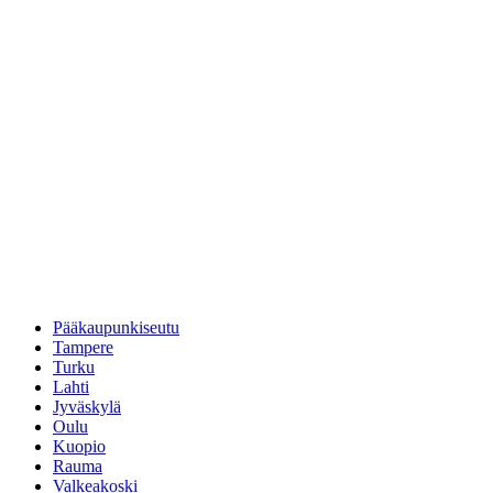
Pääkaupunkiseutu
Tampere
Turku
Lahti
Jyväskylä
Oulu
Kuopio
Rauma
Valkeakoski