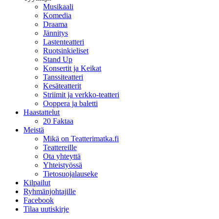
Musikaali
Komedia
Draama
Jännitys
Lastenteatteri
Ruotsinkieliset
Stand Up
Konsertit ja Keikat
Tanssiteatteri
Kesäteatterit
Striimit ja verkko-teatteri
Ooppera ja baletti
Haastattelut
20 Faktaa
Meistä
Mikä on Teatterimatka.fi
Teattereille
Ota yhteyttä
Yhteistyössä
Tietosuojalauseke
Kilpailut
Ryhmänjohtajille
Facebook
Tilaa uutiskirje