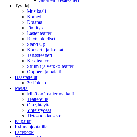
Suomen Kesäteatteri
Tyylilajit
Musikaali
Komedia
Draama
Jännitys
Lastenteatteri
Ruotsinkieliset
Stand Up
Konsertit ja Keikat
Tanssiteatteri
Kesäteatterit
Striimit ja verkko-teatteri
Ooppera ja baletti
Haastattelut
20 Faktaa
Meistä
Mikä on Teatterimatka.fi
Teattereille
Ota yhteyttä
Yhteistyössä
Tietosuojalauseke
Kilpailut
Ryhmänjohtajille
Facebook