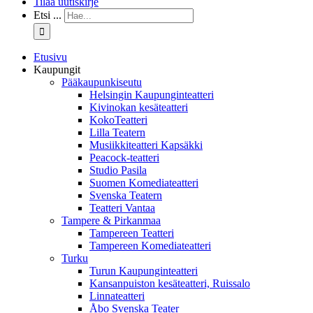
Tilaa uutiskirje
Etsi ...
Etusivu
Kaupungit
Pääkaupunkiseutu
Helsingin Kaupunginteatteri
Kivinokan kesäteatteri
KokoTeatteri
Lilla Teatern
Musiikkiteatteri Kapsäkki
Peacock-teatteri
Studio Pasila
Suomen Komediateatteri
Svenska Teatern
Teatteri Vantaa
Tampere & Pirkanmaa
Tampereen Teatteri
Tampereen Komediateatteri
Turku
Turun Kaupunginteatteri
Kansanpuiston kesäteatteri, Ruissalo
Linnateatteri
Åbo Svenska Teater