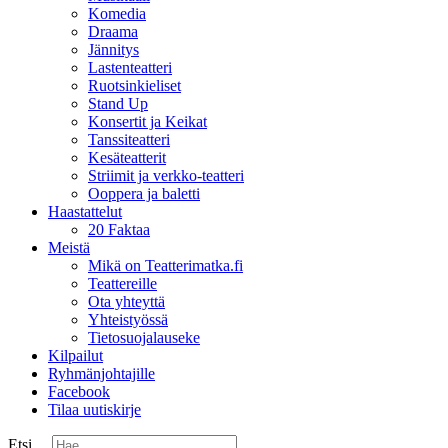
Komedia
Draama
Jännitys
Lastenteatteri
Ruotsinkieliset
Stand Up
Konsertit ja Keikat
Tanssiteatteri
Kesäteatterit
Striimit ja verkko-teatteri
Ooppera ja baletti
Haastattelut
20 Faktaa
Meistä
Mikä on Teatterimatka.fi
Teattereille
Ota yhteyttä
Yhteistyössä
Tietosuojalauseke
Kilpailut
Ryhmänjohtajille
Facebook
Tilaa uutiskirje
Etsi ...