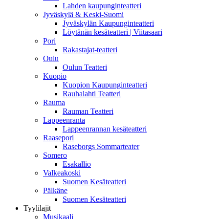
Lahden kaupunginteatteri
Jyväskylä & Keski-Suomi
Jyväskylän Kaupunginteatteri
Löytänän kesäteatteri | Viitasaari
Pori
Rakastajat-teatteri
Oulu
Oulun Teatteri
Kuopio
Kuopion Kaupunginteatteri
Rauhalahti Teatteri
Rauma
Rauman Teatteri
Lappeenranta
Lappeenrannan kesäteatteri
Raasepori
Raseborgs Sommarteater
Somero
Esakallio
Valkeakoski
Suomen Kesäteatteri
Pälkäne
Suomen Kesäteatteri
Tyylilajit
Musikaali