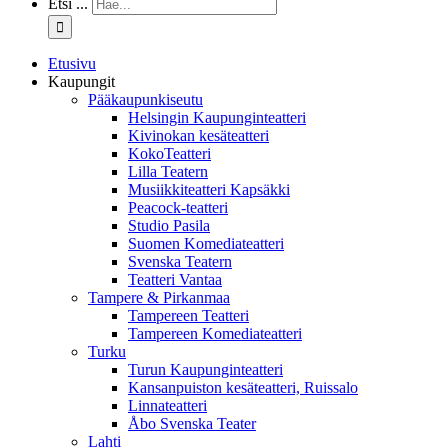
Etsi ...
Etusivu
Kaupungit
Pääkaupunkiseutu
Helsingin Kaupunginteatteri
Kivinokan kesäteatteri
KokoTeatteri
Lilla Teatern
Musiikkiteatteri Kapsäkki
Peacock-teatteri
Studio Pasila
Suomen Komediateatteri
Svenska Teatern
Teatteri Vantaa
Tampere & Pirkanmaa
Tampereen Teatteri
Tampereen Komediateatteri
Turku
Turun Kaupunginteatteri
Kansanpuiston kesäteatteri, Ruissalo
Linnateatteri
Åbo Svenska Teater
Lahti