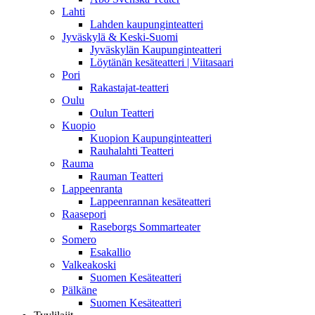
Lahti
Lahden kaupunginteatteri
Jyväskylä & Keski-Suomi
Jyväskylän Kaupunginteatteri
Löytänän kesäteatteri | Viitasaari
Pori
Rakastajat-teatteri
Oulu
Oulun Teatteri
Kuopio
Kuopion Kaupunginteatteri
Rauhalahti Teatteri
Rauma
Rauman Teatteri
Lappeenranta
Lappeenrannan kesäteatteri
Raasepori
Raseborgs Sommarteater
Somero
Esakallio
Valkeakoski
Suomen Kesäteatteri
Pälkäne
Suomen Kesäteatteri