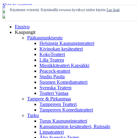
Skip to content
Käytämme evästeitä. Käyttämällä sivustoa hyväksyt niiden käytön
Lue lisää
Etusivu
Kaupungit
Pääkaupunkiseutu
Helsingin Kaupunginteatteri
Kivinokan kesäteatteri
KokoTeatteri
Lilla Teatern
Musiikkiteatteri Kapsäkki
Peacock-teatteri
Studio Pasila
Suomen Komediateatteri
Svenska Teatern
Teatteri Vantaa
Tampere & Pirkanmaa
Tampereen Teatteri
Tampereen Komediateatteri
Turku
Turun Kaupunginteatteri
Kansanpuiston kesäteatteri, Ruissalo
Linnateatteri
Åbo Svenska Teater