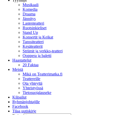
Tyylilajit
Musikaali
Komedia
Draama
Jännitys
Lastenteatteri
Ruotsinkieliset
Stand Up
Konsertit ja Keikat
Tanssiteatteri
Kesäteatterit
Striimit ja verkko-teatteri
Ooppera ja baletti
Haastattelut
20 Faktaa
Meistä
Mikä on Teatterimatka.fi
Teattereille
Ota yhteyttä
Yhteistyössä
Tietosuojalauseke
Kilpailut
Ryhmänjohtajille
Facebook
Tilaa uutiskirje