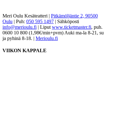
Meri Oulu Kesäteatteri
|
Pitkämöljäntie 2, 90500
Oulu
|
Puh:
050 595 1497
| Sähköposti
info@merioulu.fi
| Liput
www.ticketmaster.fi
, puh.
0600 10 800 (1,98€/min+pvm) Auki ma-la 8-21, su
ja pyhinä 8-18.
|
Merioulu.fi
VIIKON KAPPALE