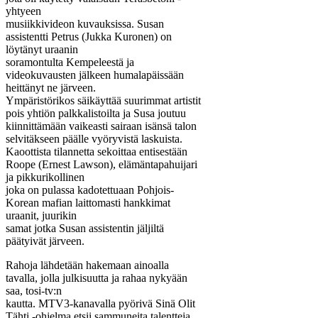
yhtyeen
musiikkivideon kuvauksissa. Susan
assistentti Petrus (Jukka Kuronen) on
löytänyt uraanin
soramontulta Kempeleestä ja
videokuvausten jälkeen humalapäissään
heittänyt ne järveen.
Ympäristörikos säikäyttää suurimmat artistit
pois yhtiön palkkalistoilta ja Susa joutuu
kiinnittämään vaikeasti sairaan isänsä talon
selvitäkseen päälle vyöryvistä laskuista.
Kaoottista tilannetta sekoittaa entisestään
Roope (Ernest Lawson), elämäntapahuijari
ja pikkurikollinen
joka on pulassa kadotettuaan Pohjois-
Korean mafian laittomasti hankkimat
uraanit, juurikin
samat jotka Susan assistentin jäljiltä
päätyivät järveen.
Rahoja lähdetään hakemaan ainoalla
tavalla, jolla julkisuutta ja rahaa nykyään
saa, tosi-tv:n
kautta. MTV3-kanavalla pyörivä Sinä Olit
Tähti -ohjelma etsii sammuneita talentteja,