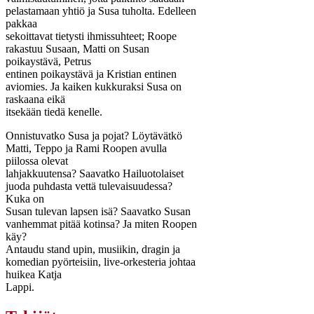
pelastamaan yhtiö ja Susa tuholta. Edelleen
pakkaa
sekoittavat tietysti ihmissuhteet; Roope
rakastuu Susaan, Matti on Susan
poikaystävä, Petrus
entinen poikaystävä ja Kristian entinen
aviomies. Ja kaiken kukkuraksi Susa on
raskaana eikä
itsekään tiedä kenelle.
Onnistuvatko Susa ja pojat? Löytävätkö
Matti, Teppo ja Rami Roopen avulla
piilossa olevat
lahjakkuutensa? Saavatko Hailuotolaiset
juoda puhdasta vettä tulevaisuudessa?
Kuka on
Susan tulevan lapsen isä? Saavatko Susan
vanhemmat pitää kotinsa? Ja miten Roopen
käy?
Antaudu stand upin, musiikin, dragin ja
komedian pyörteisiin, live-orkesteria johtaa
huikea Katja
Lappi.