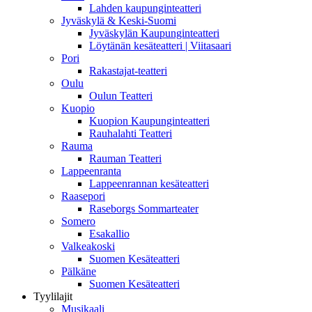
Lahden kaupunginteatteri
Jyväskylä & Keski-Suomi
Jyväskylän Kaupunginteatteri
Löytänän kesäteatteri | Viitasaari
Pori
Rakastajat-teatteri
Oulu
Oulun Teatteri
Kuopio
Kuopion Kaupunginteatteri
Rauhalahti Teatteri
Rauma
Rauman Teatteri
Lappeenranta
Lappeenrannan kesäteatteri
Raasepori
Raseborgs Sommarteater
Somero
Esakallio
Valkeakoski
Suomen Kesäteatteri
Pälkäne
Suomen Kesäteatteri
Tyylilajit
Musikaali