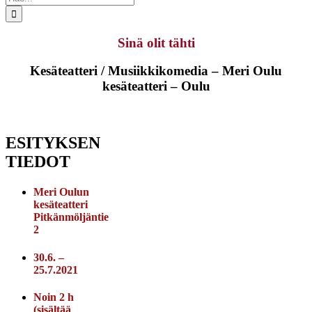
...
Sinä olit tähti
Kesäteatteri / Musiikkikomedia – Meri Oulu
kesäteatteri – Oulu
ESITYKSEN
TIEDOT
Meri Oulun
kesäteatteri
Pitkänmöljäntie
2
30.6. –
25.7.2021
Noin 2 h
(sisältää