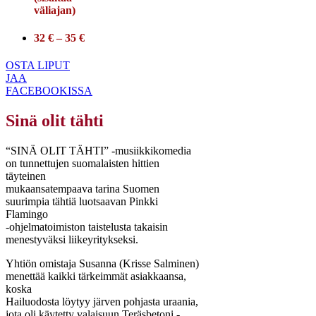
väliajan)
32 € – 35 €
OSTA LIPUT
JAA
FACEBOOKISSA
Sinä olit tähti
“SINÄ OLIT TÄHTI” -musiikkikomedia
on tunnettujen suomalaisten hittien
täyteinen
mukaansatempaava tarina Suomen
suurimpia tähtiä luotsaavan Pinkki
Flamingo
-ohjelmatoimiston taistelusta takaisin
menestyväksi liikeyritykseksi.
Yhtiön omistaja Susanna (Krisse Salminen)
menettää kaikki tärkeimmät asiakkaansa,
koska
Hailuodosta löytyy järven pohjasta uraania,
jota oli käytetty valaisuun Teräsbetoni -