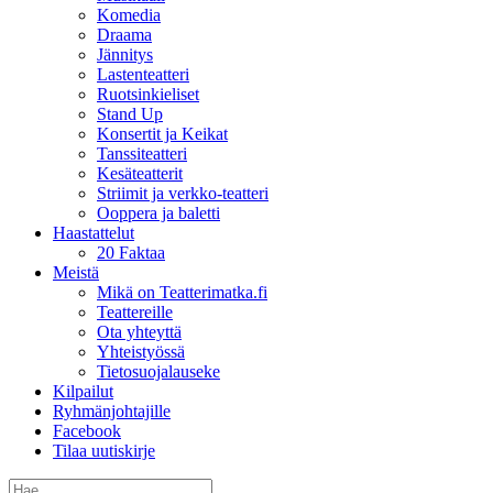
Komedia
Draama
Jännitys
Lastenteatteri
Ruotsinkieliset
Stand Up
Konsertit ja Keikat
Tanssiteatteri
Kesäteatterit
Striimit ja verkko-teatteri
Ooppera ja baletti
Haastattelut
20 Faktaa
Meistä
Mikä on Teatterimatka.fi
Teattereille
Ota yhteyttä
Yhteistyössä
Tietosuojalauseke
Kilpailut
Ryhmänjohtajille
Facebook
Tilaa uutiskirje
Etsi