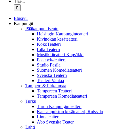
Etsi
...
Etusivu
Kaupungit
Pääkaupunkiseutu
Helsingin Kaupunginteatteri
Kivinokan kesäteatteri
KokoTeatteri
Lilla Teatern
Musiikkiteatteri Kapsäkki
Peacock-teatteri
Studio Pasila
Suomen Komediateatteri
Svenska Teatern
Teatteri Vantaa
Tampere & Pirkanmaa
Tampereen Teatteri
Tampereen Komediateatteri
Turku
Turun Kaupunginteatteri
Kansanpuiston kesäteatteri, Ruissalo
Linnateatteri
Åbo Svenska Teater
Lahti