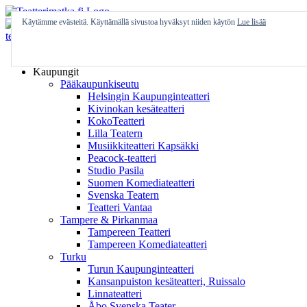
Skip
to
Käytämme evästeitä. Käyttämällä sivustoa hyväksyt niiden käytön
Lue lisää
content
Etusivu
Kaupungit
Pääkaupunkiseutu
Helsingin Kaupunginteatteri
Kivinokan kesäteatteri
KokoTeatteri
Lilla Teatern
Musiikkiteatteri Kapsäkki
Peacock-teatteri
Studio Pasila
Suomen Komediateatteri
Svenska Teatern
Teatteri Vantaa
Tampere & Pirkanmaa
Tampereen Teatteri
Tampereen Komediateatteri
Turku
Turun Kaupunginteatteri
Kansanpuiston kesäteatteri, Ruissalo
Linnateatteri
Åbo Svenska Teater