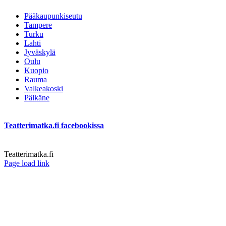
Pääkaupunkiseutu
Tampere
Turku
Lahti
Jyväskylä
Oulu
Kuopio
Rauma
Valkeakoski
Pälkäne
Teatterimatka.fi facebookissa
Teatterimatka.fi
Facebook
Page load link
Go
to
Top