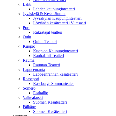
Lahti
Lahden kaupunginteatteri
Jyväskylä & Keski-Suomi
Jyväskylän Kaupunginteatteri
Löytänän kesäteatteri | Viitasaari
Pori
Rakastajat-teatteri
Oulu
Oulun Teatteri
Kuopio
Kuopion Kaupunginteatteri
Rauhalahti Teatteri
Rauma
Rauman Teatteri
Lappeenranta
Lappeenrannan kesäteatteri
Raasepori
Raseborgs Sommarteater
Somero
Esakallio
Valkeakoski
Suomen Kesäteatteri
Pälkäne
Suomen Kesäteatteri