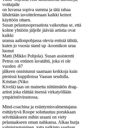
voittajalle
on luvassa sopiva summa ja tätä rahaa
lähdetään tavoittelemaan kaikki keinot
käyttöön ottaen.
Susan pelastusoperaatiota vaikeuttaa se, että
kolme yhtiöön jäljelle jäävää artistia ovat
kaikki
uransa aallonpohjassa olevia entisiä tähtiä,
kuten jo vuosia stand up -koomikon uraa
luonut
Matti (Mikko Pohjola). Susan assistentti
Petrus on entinen lavatähti, joka ei ole
vuoden -87
jälkeen onnistunut saamaan keikkoja kuin
pienissä kuppiloissa Vaasan seudulla.
Kristian (Niko
Kivelä) taas on mainetta niittämätön drag-
artisti joka elättää itsensä virkatyöllään
ympäristövirastossa.
Mind-coachina ja esiintymisvalmentajana
esittäytyvä Roope soluttautuu porukkaan
selvittääkseen mihin uraani on viety
pelastaakseen oman nahkansa. Alkaa hurja
valmistautuminen, jotta palkinto saadaan