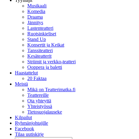
Tyylilajit
Musikaali
Komedia
Draama
Jännitys
Lastenteatteri
Ruotsinkieliset
Stand Up
Konsertit ja Keikat
Tanssiteatteri
Kesäteatterit
Striimit ja verkko-teatteri
Ooppera ja baletti
Haastattelut
20 Faktaa
Meistä
Mikä on Teatterimatka.fi
Teattereille
Ota yhteyttä
Yhteistyössä
Tietosuojalauseke
Kilpailut
Ryhmänjohtajille
Facebook
Tilaa uutiskirje