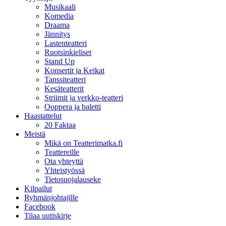
Musikaali
Komedia
Draama
Jännitys
Lastenteatteri
Ruotsinkieliset
Stand Up
Konsertit ja Keikat
Tanssiteatteri
Kesäteatterit
Striimit ja verkko-teatteri
Ooppera ja baletti
Haastattelut
20 Faktaa
Meistä
Mikä on Teatterimatka.fi
Teattereille
Ota yhteyttä
Yhteistyössä
Tietosuojalauseke
Kilpailut
Ryhmänjohtajille
Facebook
Tilaa uutiskirje