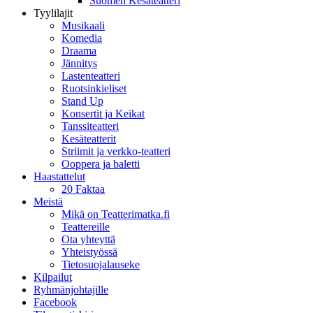
Suomen Kesäteatteri
Tyylilajit
Musikaali
Komedia
Draama
Jännitys
Lastenteatteri
Ruotsinkieliset
Stand Up
Konsertit ja Keikat
Tanssiteatteri
Kesäteatterit
Striimit ja verkko-teatteri
Ooppera ja baletti
Haastattelut
20 Faktaa
Meistä
Mikä on Teatterimatka.fi
Teattereille
Ota yhteyttä
Yhteistyössä
Tietosuojalauseke
Kilpailut
Ryhmänjohtajille
Facebook