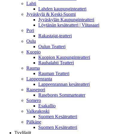
Lahti
Lahden kaupunginteatteri
Jyväskylä & Keski-Suomi
Jyväskylän Kaupunginteatteri
Löytänän kesäteatteri | Viitasaari
Pori
Rakastajat-teatteri
Oulu
Oulun Teatteri
Kuopio
Kuopion Kaupunginteatteri
Rauhalahti Teatteri
Rauma
Rauman Teatteri
Lappeenranta
Lappeenrannan kesäteatteri
Raasepori
Raseborgs Sommarteater
Somero
Esakallio
Valkeakoski
Suomen Kesäteatteri
Pälkäne
Suomen Kesäteatteri
Tyylilajit