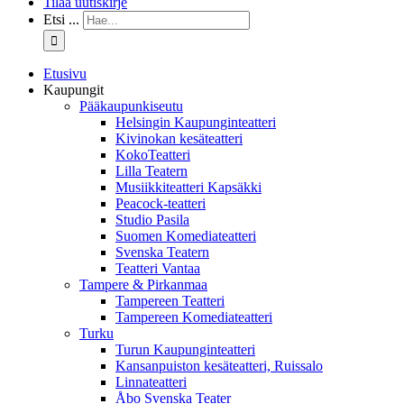
Tilaa uutiskirje
Etsi ...
Etusivu
Kaupungit
Pääkaupunkiseutu
Helsingin Kaupunginteatteri
Kivinokan kesäteatteri
KokoTeatteri
Lilla Teatern
Musiikkiteatteri Kapsäkki
Peacock-teatteri
Studio Pasila
Suomen Komediateatteri
Svenska Teatern
Teatteri Vantaa
Tampere & Pirkanmaa
Tampereen Teatteri
Tampereen Komediateatteri
Turku
Turun Kaupunginteatteri
Kansanpuiston kesäteatteri, Ruissalo
Linnateatteri
Åbo Svenska Teater