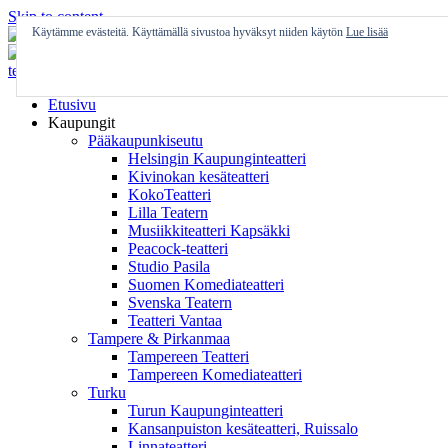
Skip to content
Käytämme evästeitä. Käyttämällä sivustoa hyväksyt niiden käytön
Lue lisää
Etusivu
Kaupungit
Pääkaupunkiseutu
Helsingin Kaupunginteatteri
Kivinokan kesäteatteri
KokoTeatteri
Lilla Teatern
Musiikkiteatteri Kapsäkki
Peacock-teatteri
Studio Pasila
Suomen Komediateatteri
Svenska Teatern
Teatteri Vantaa
Tampere & Pirkanmaa
Tampereen Teatteri
Tampereen Komediateatteri
Turku
Turun Kaupunginteatteri
Kansanpuiston kesäteatteri, Ruissalo
Linnateatteri