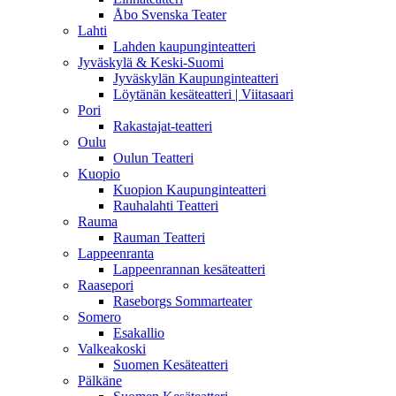
Åbo Svenska Teater
Lahti
Lahden kaupunginteatteri
Jyväskylä & Keski-Suomi
Jyväskylän Kaupunginteatteri
Löytänän kesäteatteri | Viitasaari
Pori
Rakastajat-teatteri
Oulu
Oulun Teatteri
Kuopio
Kuopion Kaupunginteatteri
Rauhalahti Teatteri
Rauma
Rauman Teatteri
Lappeenranta
Lappeenrannan kesäteatteri
Raasepori
Raseborgs Sommarteater
Somero
Esakallio
Valkeakoski
Suomen Kesäteatteri
Pälkäne