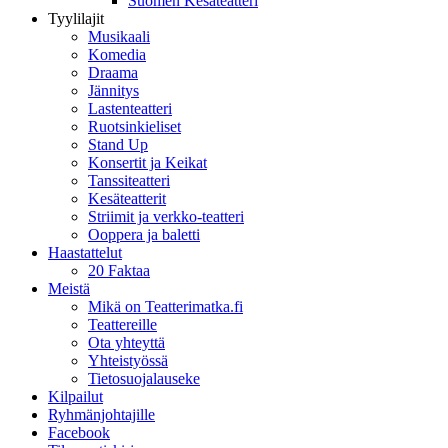
Suomen Kesäteatteri
Tyylilajit
Musikaali
Komedia
Draama
Jännitys
Lastenteatteri
Ruotsinkieliset
Stand Up
Konsertit ja Keikat
Tanssiteatteri
Kesäteatterit
Striimit ja verkko-teatteri
Ooppera ja baletti
Haastattelut
20 Faktaa
Meistä
Mikä on Teatterimatka.fi
Teattereille
Ota yhteyttä
Yhteistyössä
Tietosuojalauseke
Kilpailut
Ryhmänjohtajille
Facebook