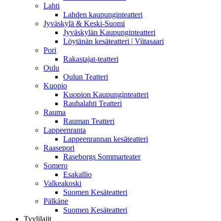
Lahti
Lahden kaupunginteatteri
Jyväskylä & Keski-Suomi
Jyväskylän Kaupunginteatteri
Löytänän kesäteatteri | Viitasaari
Pori
Rakastajat-teatteri
Oulu
Oulun Teatteri
Kuopio
Kuopion Kaupunginteatteri
Rauhalahti Teatteri
Rauma
Rauman Teatteri
Lappeenranta
Lappeenrannan kesäteatteri
Raasepori
Raseborgs Sommarteater
Somero
Esakallio
Valkeakoski
Suomen Kesäteatteri
Pälkäne
Suomen Kesäteatteri
Tyylilajit