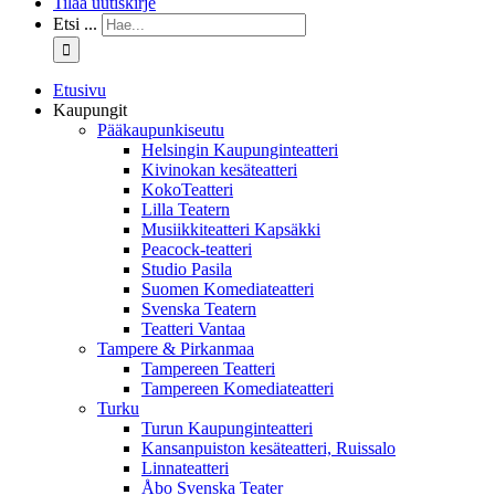
Tilaa uutiskirje
Etsi ...
Etusivu
Kaupungit
Pääkaupunkiseutu
Helsingin Kaupunginteatteri
Kivinokan kesäteatteri
KokoTeatteri
Lilla Teatern
Musiikkiteatteri Kapsäkki
Peacock-teatteri
Studio Pasila
Suomen Komediateatteri
Svenska Teatern
Teatteri Vantaa
Tampere & Pirkanmaa
Tampereen Teatteri
Tampereen Komediateatteri
Turku
Turun Kaupunginteatteri
Kansanpuiston kesäteatteri, Ruissalo
Linnateatteri
Åbo Svenska Teater