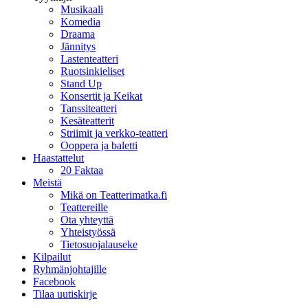
Musikaali
Komedia
Draama
Jännitys
Lastenteatteri
Ruotsinkieliset
Stand Up
Konsertit ja Keikat
Tanssiteatteri
Kesäteatterit
Striimit ja verkko-teatteri
Ooppera ja baletti
Haastattelut
20 Faktaa
Meistä
Mikä on Teatterimatka.fi
Teattereille
Ota yhteyttä
Yhteistyössä
Tietosuojalauseke
Kilpailut
Ryhmänjohtajille
Facebook
Tilaa uutiskirje