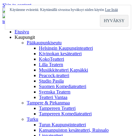
Skip to content
Käytämme evästeitä. Käyttämällä sivustoa hyväksyt niiden käytön
Lue lisää
Etusivu
Kaupungit
Pääkaupunkiseutu
Helsingin Kaupunginteatteri
Kivinokan kesäteatteri
KokoTeatteri
Lilla Teatern
Musiikkiteatteri Kapsäkki
Peacock-teatteri
Studio Pasila
Suomen Komediateatteri
Svenska Teatern
Teatteri Vantaa
Tampere & Pirkanmaa
Tampereen Teatteri
Tampereen Komediateatteri
Turku
Turun Kaupunginteatteri
Kansanpuiston kesäteatteri, Ruissalo
Linnateatteri