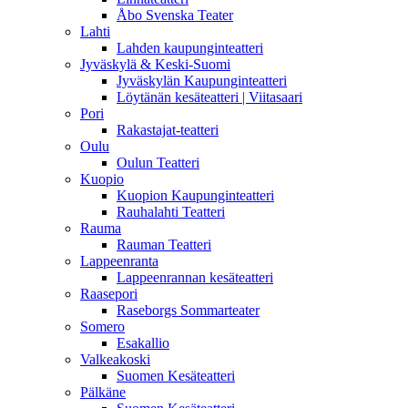
Åbo Svenska Teater
Lahti
Lahden kaupunginteatteri
Jyväskylä & Keski-Suomi
Jyväskylän Kaupunginteatteri
Löytänän kesäteatteri | Viitasaari
Pori
Rakastajat-teatteri
Oulu
Oulun Teatteri
Kuopio
Kuopion Kaupunginteatteri
Rauhalahti Teatteri
Rauma
Rauman Teatteri
Lappeenranta
Lappeenrannan kesäteatteri
Raasepori
Raseborgs Sommarteater
Somero
Esakallio
Valkeakoski
Suomen Kesäteatteri
Pälkäne