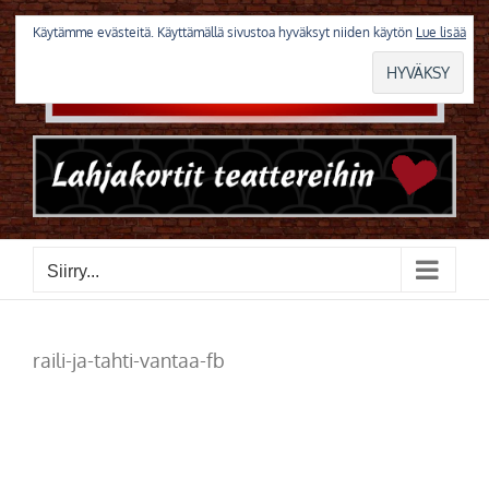
Skip
to
Käytämme evästeitä. Käyttämällä sivustoa hyväksyt niiden käytön
Lue lisää
content
Siirry...
raili-ja-tahti-vantaa-fb