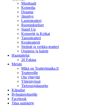
Musikaali
Komedia
Draama
Jännitys
Lastenteatteri
Ruotsinkieliset
Stand Up
Konsertit ja Keikat
Tanssiteatteri
Kesäteatterit
Striimit ja verkko-teatteri
Ooppera ja baletti
Haastattelut
20 Faktaa
Meistä
Mikä on Teatterimatka.fi
Teattereille
Ota yhteyttä
Yhteistyössä
Tietosuojalauseke
Kilpailut
Ryhmänjohtajille
Facebook
Tilaa uutiskirje