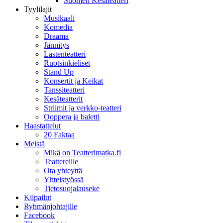
Suomen Kesäteatteri
Tyylilajit
Musikaali
Komedia
Draama
Jännitys
Lastenteatteri
Ruotsinkieliset
Stand Up
Konsertit ja Keikat
Tanssiteatteri
Kesäteatterit
Striimit ja verkko-teatteri
Ooppera ja baletti
Haastattelut
20 Faktaa
Meistä
Mikä on Teatterimatka.fi
Teattereille
Ota yhteyttä
Yhteistyössä
Tietosuojalauseke
Kilpailut
Ryhmänjohtajille
Facebook