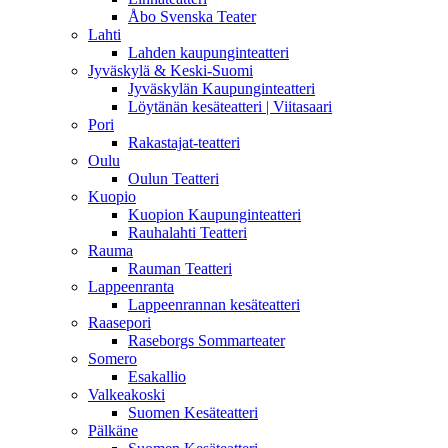
Åbo Svenska Teater
Lahti
Lahden kaupunginteatteri
Jyväskylä & Keski-Suomi
Jyväskylän Kaupunginteatteri
Löytänän kesäteatteri | Viitasaari
Pori
Rakastajat-teatteri
Oulu
Oulun Teatteri
Kuopio
Kuopion Kaupunginteatteri
Rauhalahti Teatteri
Rauma
Rauman Teatteri
Lappeenranta
Lappeenrannan kesäteatteri
Raasepori
Raseborgs Sommarteater
Somero
Esakallio
Valkeakoski
Suomen Kesäteatteri
Pälkäne