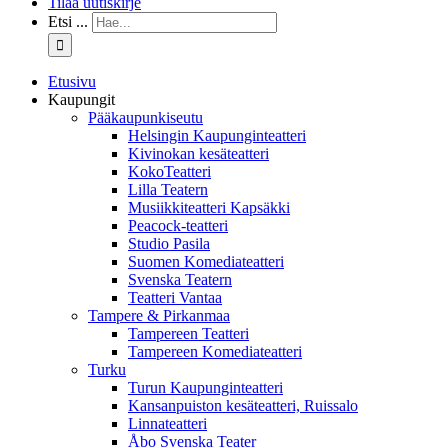
Tilaa uutiskirje
Etsi ...
Etusivu
Kaupungit
Pääkaupunkiseutu
Helsingin Kaupunginteatteri
Kivinokan kesäteatteri
KokoTeatteri
Lilla Teatern
Musiikkiteatteri Kapsäkki
Peacock-teatteri
Studio Pasila
Suomen Komediateatteri
Svenska Teatern
Teatteri Vantaa
Tampere & Pirkanmaa
Tampereen Teatteri
Tampereen Komediateatteri
Turku
Turun Kaupunginteatteri
Kansanpuiston kesäteatteri, Ruissalo
Linnateatteri
Åbo Svenska Teater