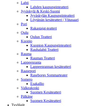
Lahti
Lahden kaupunginteatteri
Jyväskylä & Keski-Suomi
Jyväskylän Kaupunginteatteri
Löytänän kesäteatteri | Viitasaari
Pori
Rakastajat-teatteri
Oulu
Oulun Teatteri
Kuopio
Kuopion Kaupunginteatteri
Rauhalahti Teatteri
Rauma
Rauman Teatteri
Lappeenranta
Lappeenrannan kesäteatteri
Raasepori
Raseborgs Sommarteater
Somero
Esakallio
Valkeakoski
Suomen Kesäteatteri
Pälkäne
Suomen Kesäteatteri
Tyylilajit