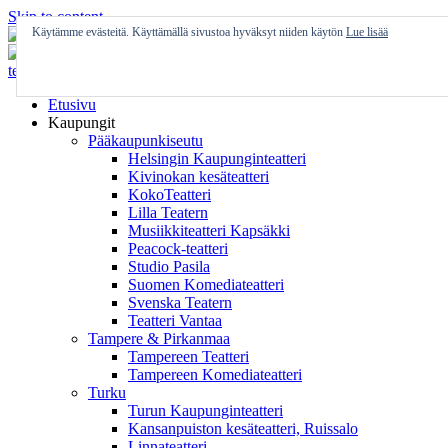
Skip to content
Käytämme evästeitä. Käyttämällä sivustoa hyväksyt niiden käytön
Lue lisää
Etusivu
Kaupungit
Pääkaupunkiseutu
Helsingin Kaupunginteatteri
Kivinokan kesäteatteri
KokoTeatteri
Lilla Teatern
Musiikkiteatteri Kapsäkki
Peacock-teatteri
Studio Pasila
Suomen Komediateatteri
Svenska Teatern
Teatteri Vantaa
Tampere & Pirkanmaa
Tampereen Teatteri
Tampereen Komediateatteri
Turku
Turun Kaupunginteatteri
Kansanpuiston kesäteatteri, Ruissalo
Linnateatteri