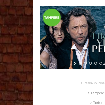
Pääkaupunkis
Tampere
Turku