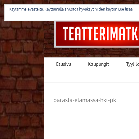
Skip
to
Käytämme evästeitä. Käyttämällä sivustoa hyväksyt niiden käytön
Lue lisää
content
Etusivu
Kaupungit
Tyylila
parasta-elamassa-hkt-pk