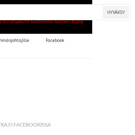
hmänjohtajille
Facebook
TKA.FI FACEBOOKISSA