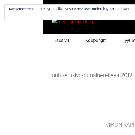
Skip
to
Käytämme evästeitä. Käyttämällä sivustoa hyväksyt niiden käytön
Lue lisää
content
Etusivu
Kaupungit
Tyylila
oulu-etusivu-punainen-kevat2019
VIIKON KAP