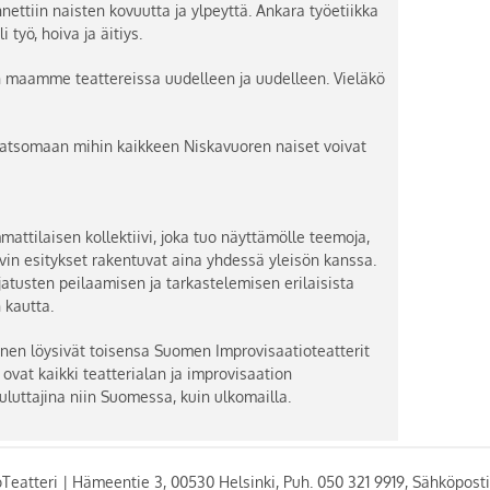
nnettiin naisten kovuutta ja ylpeyttä. Ankara työetiikka
 työ, hoiva ja äitiys.
 maamme teattereissa uudelleen ja uudelleen. Vieläkö
katsomaan mihin kaikkeen Niskavuoren naiset voivat
attilaisen kollektiivi, joka tuo näyttämölle teemoja,
ivin esitykset rakentuvat aina yhdessä yleisön kanssa.
jatusten peilaamisen ja tarkastelemisen erilaisista
 kautta.
kinen löysivät toisensa Suomen Improvisaatioteatterit
ovat kaikki teatterialan ja improvisaation
ouluttajina niin Suomessa, kuin ulkomailla.
oTeatteri
|
Hämeentie 3, 00530 Helsinki, Puh. 050 321 9919, Sähköposti