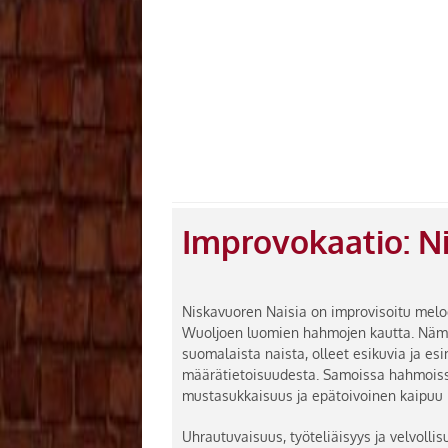
Improvokaatio: N
Niskavuoren Naisia on improvisoitu melod
Wuoljoen luomien hahmojen kautta. Nämä
suomalaista naista, olleet esikuvia ja es
määrätietoisuudesta. Samoissa hahmoiss
mustasukkaisuus ja epätoivoinen kaipuu 
Uhrautuvaisuus, työteliäisyys ja velvolli