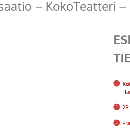
saatio – KokoTeatteri – 
ES
TI
Ko
Hä
29.
Esi