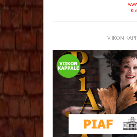
www.
|
Kok
VIIKON KAP