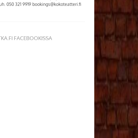
h. 050 321 9919 bookings@kokoteatteri.fi
TKA.FI FACEBOOKISSA