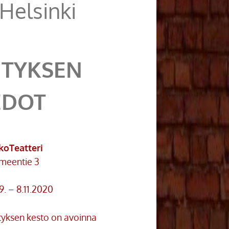
Helsinki
ITYKSEN
EDOT
koTeatteri
meentie 3
9. – 8.11.2020
tyksen kesto on avoinna