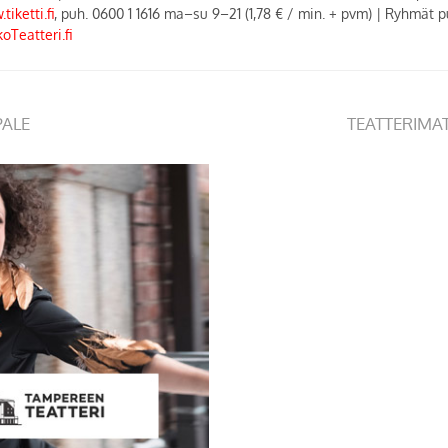
tiketti.fi
, puh. 0600 1 1616 ma–su 9–21 (1,78 € / min. + pvm)
|
Ryhmät pu
oTeatteri.fi
PALE
TEATTERIMA