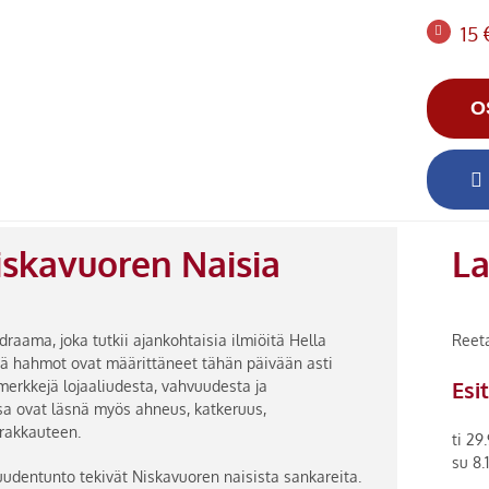
15 
O
iskavuoren Naisia
La
raama, joka tutkii ajankohtaisia ilmiöitä Hella
Reeta
 hahmot ovat määrittäneet tähän päivään asti
Esi
imerkkejä lojaaliudesta, vahvuudesta ja
a ovat läsnä myös ahneus, katkeruus,
rakkauteen.
ti 29
su 8.
suudentunto tekivät Niskavuoren naisista sankareita.