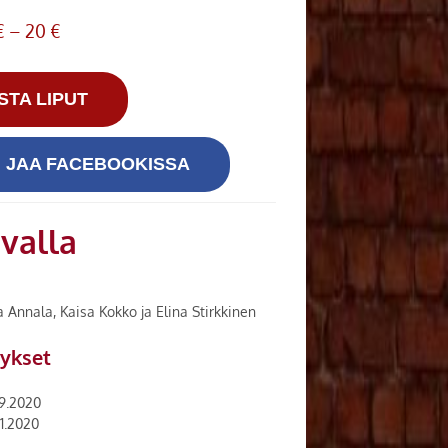
€ – 20 €
STA LIPUT
JAA FACEBOOKISSA
valla
 Annala, Kaisa Kokko ja Elina Stirkkinen
tykset
.9.2020
11.2020