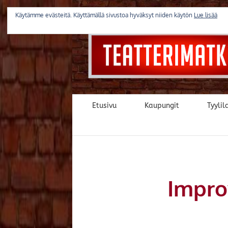
Skip
to
Käytämme evästeitä. Käyttämällä sivustoa hyväksyt niiden käytön
Lue lisää
content
Etusivu
Kaupungit
Tyylila
Impro