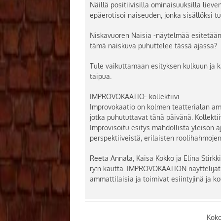
Näillä positiivisilla ominaisuuksilla lieve
epäerotisoi naiseuden, jonka sisällöksi tuli
Niskavuoren Naisia -näytelmää esitetään
tämä naiskuva puhuttelee tässä ajassa?
Tule vaikuttamaan esityksen kulkuun ja 
taipua.
IMPROVOKAATIO- kollektiivi
Improvokaatio on kolmen teatterialan amm
jotka puhututtavat tänä päivänä. Kollekti
Improvisoitu esitys mahdollista yleisön a
perspektiiveistä, erilaisten roolihahmojen
Reeta Annala, Kaisa Kokko ja Elina Stirk
ry:n kautta. IMPROVOKAATION näyttelijät 
ammattilaisia ja toimivat esiintyjinä ja k
Kok