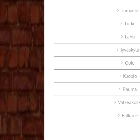
Tampere
Turku
Lahti
Jyväskylä
Oulu
Kuopio
Rauma
Valkeakosk
Pälkäne