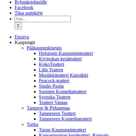
Ryhmänjohtajille
Facebook
Tilaa uutiskirje
Etsi
...
Etusivu
Kaupungit
Pääkaupunkiseutu
Helsingin Kaupunginteatteri
Kivinokan kesäteatteri
KokoTeatteri
Lilla Teatern
Musiikkiteatteri Kapsäkki
Peacock-teatteri
Studio Pasila
Suomen Komediateatteri
Svenska Teatern
Teatteri Vantaa
Tampere & Pirkanmaa
Tampereen Teatteri
Tampereen Komediateatteri
Turku
Turun Kaupunginteatteri
Kansanpuiston kesäteatteri, Ruissalo