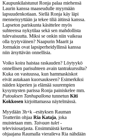
Kaupunkilaistunut Ronja palaa miehensä
Laurin kanssa maaseudulle myymään
lapsuudenkotiaan. Siellä Ronja käy läpi
menneisyyttään ja tekee tiliä äitinsä kanssa.
Lapseton pariskunta käsittelee myös
suhteensa nykytilaa sekä sen mahdollista
tulevaisuutta. Miksi se onkin niin vaikeaa
olla tyytyväinen? Naapurin Maarit ja
Jormakin ovat lapsiperheidyllinsä kanssa
niin ärsyttävän onnellisia.
Voiko koira haistaa raskauden? Löytyykö
onnellisen parisuhteen avain tantrakurssilta?
Kuka on vastuussa, kun hammaskiskot
eivät autakaan kuorsaukseen? Esimerkiksi
näiden kiperien ja elämää suurempien
kysymysten parissa Ronja painiskelee mm.
Putouksen
Tanhupallona
tunnetun
Kiti
Kokkosen
kirjoittamassa näytelmässä.
Myydään 3h+k –esityksen Rauman
Teatteriin ohjaa
Ria Kataja
, joka
muistetaan mm.
Taivaan tulet
-
televisiosarjasta. Ensimmäistä kertaa
ohjaajana Raumalla vieraileva Ria nähdään