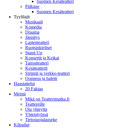
Suomen Kesäteatteri
Pälkäne
Suomen Kesäteatteri
Tyylilajit
Musikaali
Komedia
Draama
Jännitys
Lastenteatteri
Ruotsinkieliset
Stand Up
Konsertit ja Keikat
Tanssiteatteri
Kesäteatterit
Striimit ja verkko-teatteri
Ooppera ja baletti
Haastattelut
20 Faktaa
Meistä
Mikä on Teatterimatka.fi
Teattereille
Ota yhteyttä
Yhteistyössä
Tietosuojalauseke
Kilpailut