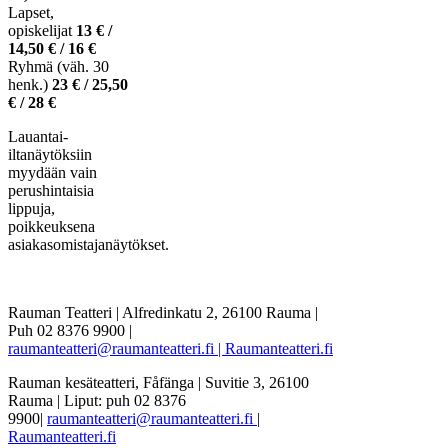
Lapset,
opiskelijat
13 € /
14,50 € / 16 €
Ryhmä (väh. 30
henk.)
23 € / 25,50
€ / 28 €
Lauantai-
iltanäytöksiin
myydään vain
perushintaisia
lippuja,
poikkeuksena
asiakasomistajanäytökset.
Rauman Teatteri | Alfredinkatu 2, 26100 Rauma |
Puh 02 8376 9900 |
raumanteatteri@raumanteatteri.fi |
Raumanteatteri.fi
Rauman kesäteatteri, Fåfänga | Suvitie 3, 26100
Rauma | Liput: puh 02 8376
9900|
raumanteatteri@raumanteatteri.fi
|
Raumanteatteri.fi