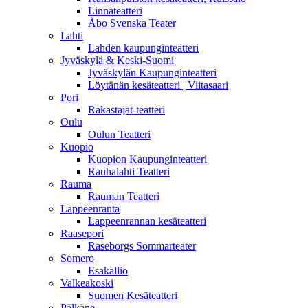
Linnateatteri
Åbo Svenska Teater
Lahti
Lahden kaupunginteatteri
Jyväskylä & Keski-Suomi
Jyväskylän Kaupunginteatteri
Löytänän kesäteatteri | Viitasaari
Pori
Rakastajat-teatteri
Oulu
Oulun Teatteri
Kuopio
Kuopion Kaupunginteatteri
Rauhalahti Teatteri
Rauma
Rauman Teatteri
Lappeenranta
Lappeenrannan kesäteatteri
Raasepori
Raseborgs Sommarteater
Somero
Esakallio
Valkeakoski
Suomen Kesäteatteri
Pälkäne