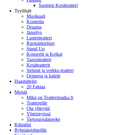
Suomen Kesäteatteri
Tyylilajit
Musikaali
Komedia
Draama
Jännitys
Lastenteatteri
Ruotsinkieliset
Stand Up
Konsertit ja Keikat
Tanssiteatteri
Kesäteatterit
Striimit ja verkko-teatteri
Ooppera ja baletti
Haastattelut
20 Faktaa
Meistä
Mikä on Teatterimatka.fi
Teattereille
Ota yhteyttä
Yhteistyössä
Tietosuojalauseke
Kilpailut
Ryhmänjohtajille