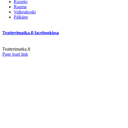
Kuopio
Rauma
Valkeakoski
Pälkäne
Teatterimatka.fi facebookissa
Teatterimatka.fi
Facebook
Page load link
Go
to
Top