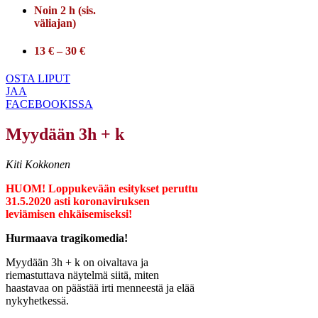
Noin 2 h (sis.
väliajan)
13 € – 30 €
OSTA LIPUT
JAA
FACEBOOKISSA
Myydään 3h + k
Kiti Kokkonen
HUOM! Loppukevään esitykset peruttu
31.5.2020 asti koronaviruksen
leviämisen ehkäisemiseksi!
Hurmaava tragikomedia!
Myydään 3h + k on oivaltava ja
riemastuttava näytelmä siitä, miten
haastavaa on päästää irti menneestä ja elää
nykyhetkessä.