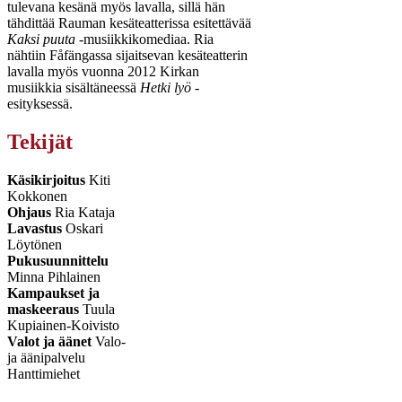
tulevana kesänä myös lavalla, sillä hän
tähdittää Rauman kesäteatterissa esitettävää
Kaksi puuta
-musiikkikomediaa. Ria
nähtiin Fåfängassa sijaitsevan kesäteatterin
lavalla myös vuonna 2012 Kirkan
musiikkia sisältäneessä
Hetki lyö
-
esityksessä.
Tekijät
Käsikirjoitus
Kiti
Kokkonen
Ohjaus
Ria Kataja
Lavastus
Oskari
Löytönen
Pukusuunnittelu
Minna Pihlainen
Kampaukset ja
maskeeraus
Tuula
Kupiainen-Koivisto
Valot ja äänet
Valo-
ja äänipalvelu
Hanttimiehet