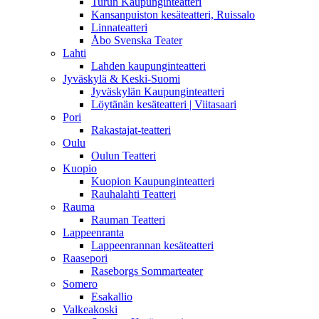
Turun Kaupunginteatteri
Kansanpuiston kesäteatteri, Ruissalo
Linnateatteri
Åbo Svenska Teater
Lahti
Lahden kaupunginteatteri
Jyväskylä & Keski-Suomi
Jyväskylän Kaupunginteatteri
Löytänän kesäteatteri | Viitasaari
Pori
Rakastajat-teatteri
Oulu
Oulun Teatteri
Kuopio
Kuopion Kaupunginteatteri
Rauhalahti Teatteri
Rauma
Rauman Teatteri
Lappeenranta
Lappeenrannan kesäteatteri
Raasepori
Raseborgs Sommarteater
Somero
Esakallio
Valkeakoski