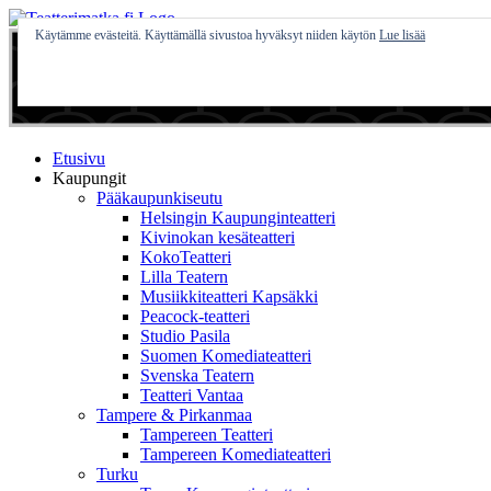
Skip
to
Käytämme evästeitä. Käyttämällä sivustoa hyväksyt niiden käytön
Lue lisää
content
Etusivu
Kaupungit
Pääkaupunkiseutu
Helsingin Kaupunginteatteri
Kivinokan kesäteatteri
KokoTeatteri
Lilla Teatern
Musiikkiteatteri Kapsäkki
Peacock-teatteri
Studio Pasila
Suomen Komediateatteri
Svenska Teatern
Teatteri Vantaa
Tampere & Pirkanmaa
Tampereen Teatteri
Tampereen Komediateatteri
Turku