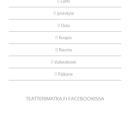
Lahti
Jyväskylä
Oulu
Kuopio
Rauma
Valkeakoski
Pälkäne
TEATTERIMATKA.FI FACEBOOKISSA