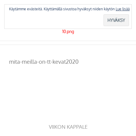
Skip
to
Käytämme evästeitä. Käyttämällä sivustoa hyväksyt niiden käytön
Lue lisää
content
mita-meilla-on-tt-kevat2020
VIIKON KAPPALE