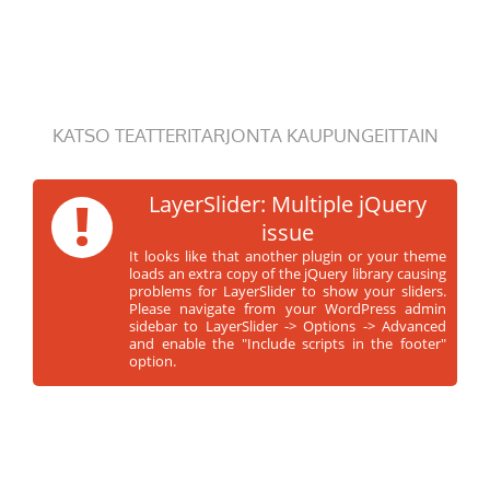
KATSO TEATTERITARJONTA KAUPUNGEITTAIN
!
LayerSlider: Multiple jQuery
issue
It looks like that another plugin or your theme
loads an extra copy of the jQuery library causing
problems for LayerSlider to show your sliders.
Please navigate from your WordPress admin
sidebar to LayerSlider -> Options -> Advanced
and enable the "Include scripts in the footer"
option.