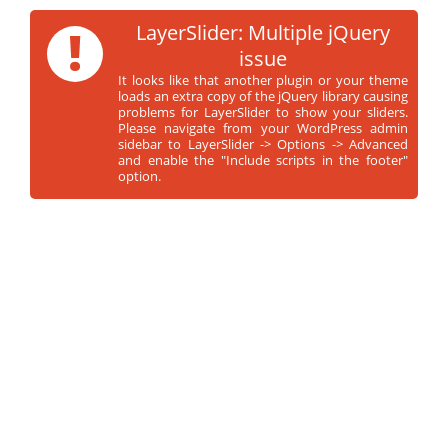
!
LayerSlider: Multiple jQuery
issue
It looks like that another plugin or your theme
loads an extra copy of the jQuery library causing
problems for LayerSlider to show your sliders.
Please navigate from your WordPress admin
sidebar to LayerSlider -> Options -> Advanced
and enable the "Include scripts in the footer"
option.