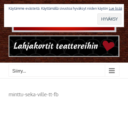
Skip
to
Käytämme evästeitä. Käyttämällä sivustoa hyväksyt niiden käytön
Lue lisää
content
Siirry...
minttu-seka-ville-tt-fb