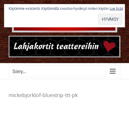
Skip
to
Käytämme evästeitä. Käyttämällä sivustoa hyväksyt niiden käytön
Lue lisää
content
Siirry...
mickebjorklof-bluestrip-ttt-pk