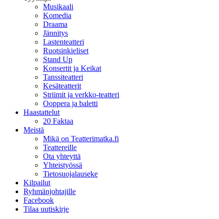
Musikaali
Komedia
Draama
Jännitys
Lastenteatteri
Ruotsinkieliset
Stand Up
Konsertit ja Keikat
Tanssiteatteri
Kesäteatterit
Striimit ja verkko-teatteri
Ooppera ja baletti
Haastattelut
20 Faktaa
Meistä
Mikä on Teatterimatka.fi
Teattereille
Ota yhteyttä
Yhteistyössä
Tietosuojalauseke
Kilpailut
Ryhmänjohtajille
Facebook
Tilaa uutiskirje