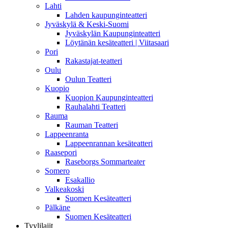
Lahti
Lahden kaupunginteatteri
Jyväskylä & Keski-Suomi
Jyväskylän Kaupunginteatteri
Löytänän kesäteatteri | Viitasaari
Pori
Rakastajat-teatteri
Oulu
Oulun Teatteri
Kuopio
Kuopion Kaupunginteatteri
Rauhalahti Teatteri
Rauma
Rauman Teatteri
Lappeenranta
Lappeenrannan kesäteatteri
Raasepori
Raseborgs Sommarteater
Somero
Esakallio
Valkeakoski
Suomen Kesäteatteri
Pälkäne
Suomen Kesäteatteri
Tyylilajit