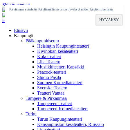
Skip to content
Käytämme evästeitä. Käyttämällä sivustoa hyväksyt niiden käytön
Lue lisää
Etusivu
Kaupungit
Pääkaupunkiseutu
Helsingin Kaupunginteatteri
Kivinokan kesäteatteri
KokoTeatteri
Lilla Teatern
Musiikkiteatteri Kapsäkki
Peacock-teatteri
Studio Pasila
Suomen Komediateatteri
Svenska Teatern
Teatteri Vantaa
Tampere & Pirkanmaa
Tampereen Teatteri
Tampereen Komediateatteri
Turku
Turun Kaupunginteatteri
Kansanpuiston kesäteatteri, Ruissalo
Linnateatteri