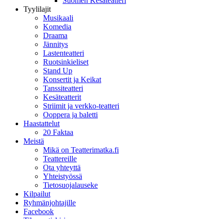
Suomen Kesäteatteri
Tyylilajit
Musikaali
Komedia
Draama
Jännitys
Lastenteatteri
Ruotsinkieliset
Stand Up
Konsertit ja Keikat
Tanssiteatteri
Kesäteatterit
Striimit ja verkko-teatteri
Ooppera ja baletti
Haastattelut
20 Faktaa
Meistä
Mikä on Teatterimatka.fi
Teattereille
Ota yhteyttä
Yhteistyössä
Tietosuojalauseke
Kilpailut
Ryhmänjohtajille
Facebook