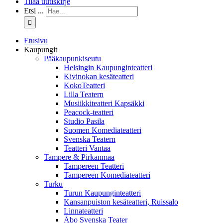
Tilaa uutiskirje
Etsi ...
Etusivu
Kaupungit
Pääkaupunkiseutu
Helsingin Kaupunginteatteri
Kivinokan kesäteatteri
KokoTeatteri
Lilla Teatern
Musiikkiteatteri Kapsäkki
Peacock-teatteri
Studio Pasila
Suomen Komediateatteri
Svenska Teatern
Teatteri Vantaa
Tampere & Pirkanmaa
Tampereen Teatteri
Tampereen Komediateatteri
Turku
Turun Kaupunginteatteri
Kansanpuiston kesäteatteri, Ruissalo
Linnateatteri
Åbo Svenska Teater