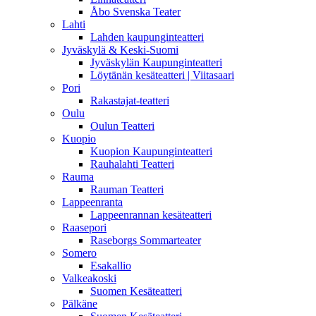
Åbo Svenska Teater
Lahti
Lahden kaupunginteatteri
Jyväskylä & Keski-Suomi
Jyväskylän Kaupunginteatteri
Löytänän kesäteatteri | Viitasaari
Pori
Rakastajat-teatteri
Oulu
Oulun Teatteri
Kuopio
Kuopion Kaupunginteatteri
Rauhalahti Teatteri
Rauma
Rauman Teatteri
Lappeenranta
Lappeenrannan kesäteatteri
Raasepori
Raseborgs Sommarteater
Somero
Esakallio
Valkeakoski
Suomen Kesäteatteri
Pälkäne