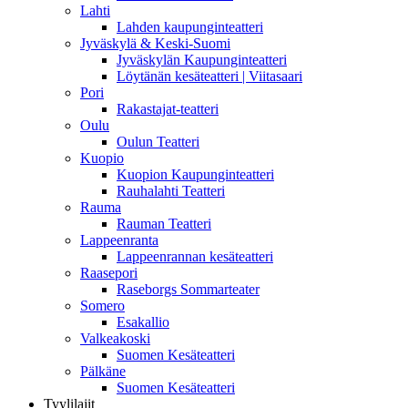
Lahti
Lahden kaupunginteatteri
Jyväskylä & Keski-Suomi
Jyväskylän Kaupunginteatteri
Löytänän kesäteatteri | Viitasaari
Pori
Rakastajat-teatteri
Oulu
Oulun Teatteri
Kuopio
Kuopion Kaupunginteatteri
Rauhalahti Teatteri
Rauma
Rauman Teatteri
Lappeenranta
Lappeenrannan kesäteatteri
Raasepori
Raseborgs Sommarteater
Somero
Esakallio
Valkeakoski
Suomen Kesäteatteri
Pälkäne
Suomen Kesäteatteri
Tyylilajit