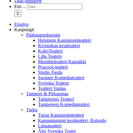
Tilaa uutiskirje
Etsi ...
Etusivu
Kaupungit
Pääkaupunkiseutu
Helsingin Kaupunginteatteri
Kivinokan kesäteatteri
KokoTeatteri
Lilla Teatern
Musiikkiteatteri Kapsäkki
Peacock-teatteri
Studio Pasila
Suomen Komediateatteri
Svenska Teatern
Teatteri Vantaa
Tampere & Pirkanmaa
Tampereen Teatteri
Tampereen Komediateatteri
Turku
Turun Kaupunginteatteri
Kansanpuiston kesäteatteri, Ruissalo
Linnateatteri
Åbo Svenska Teater