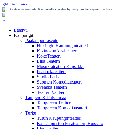
Skip to content
Käytämme evästeitä. Käyttämällä sivustoa hyväksyt niiden käytön
Lue lisää
Etusivu
Kaupungit
Pääkaupunkiseutu
Helsingin Kaupunginteatteri
Kivinokan kesäteatteri
KokoTeatteri
Lilla Teatern
Musiikkiteatteri Kapsäkki
Peacock-teatteri
Studio Pasila
Suomen Komediateatteri
Svenska Teatern
Teatteri Vantaa
Tampere & Pirkanmaa
Tampereen Teatteri
Tampereen Komediateatteri
Turku
Turun Kaupunginteatteri
Kansanpuiston kesäteatteri, Ruissalo
Linnateatteri