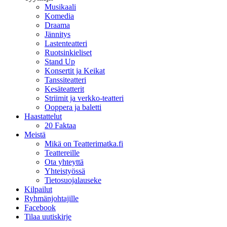
Musikaali
Komedia
Draama
Jännitys
Lastenteatteri
Ruotsinkieliset
Stand Up
Konsertit ja Keikat
Tanssiteatteri
Kesäteatterit
Striimit ja verkko-teatteri
Ooppera ja baletti
Haastattelut
20 Faktaa
Meistä
Mikä on Teatterimatka.fi
Teattereille
Ota yhteyttä
Yhteistyössä
Tietosuojalauseke
Kilpailut
Ryhmänjohtajille
Facebook
Tilaa uutiskirje