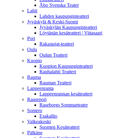
Åbo Svenska Teater
Lahti
Lahden kaupunginteatteri
Jyväskylä & Keski-Suomi
Jyväskylän Kaupunginteatteri
Löytänän kesäteatteri | Viitasaari
Pori
Rakastajat-teatteri
Oulu
Oulun Teatteri
Kuopio
Kuopion Kaupunginteatteri
Rauhalahti Teatteri
Rauma
Rauman Teatteri
Lappeenranta
Lappeenrannan kesäteatteri
Raasepori
Raseborgs Sommarteater
Somero
Esakallio
Valkeakoski
Suomen Kesäteatteri
Pälkäne