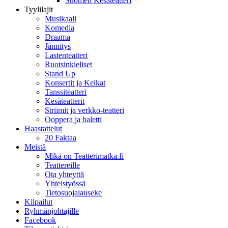
Suomen Kesäteatteri
Tyylilajit
Musikaali
Komedia
Draama
Jännitys
Lastenteatteri
Ruotsinkieliset
Stand Up
Konsertit ja Keikat
Tanssiteatteri
Kesäteatterit
Striimit ja verkko-teatteri
Ooppera ja baletti
Haastattelut
20 Faktaa
Meistä
Mikä on Teatterimatka.fi
Teattereille
Ota yhteyttä
Yhteistyössä
Tietosuojalauseke
Kilpailut
Ryhmänjohtajille
Facebook