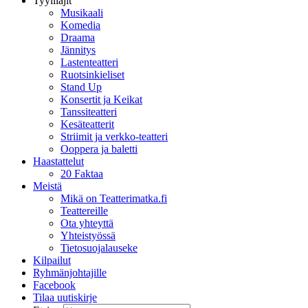
Tyylilajit
Musikaali
Komedia
Draama
Jännitys
Lastenteatteri
Ruotsinkieliset
Stand Up
Konsertit ja Keikat
Tanssiteatteri
Kesäteatterit
Striimit ja verkko-teatteri
Ooppera ja baletti
Haastattelut
20 Faktaa
Meistä
Mikä on Teatterimatka.fi
Teattereille
Ota yhteyttä
Yhteistyössä
Tietosuojalauseke
Kilpailut
Ryhmänjohtajille
Facebook
Tilaa uutiskirje