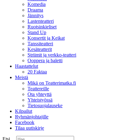
Komedia
Draama
Jännitys
Lastenteatteri
Ruotsinkieliset
Stand Up
Konsertit ja Keikat
Tanssiteatteri
Kesäteatterit
Striimit ja verkko-teatteri
Ooppera ja baletti
Haastattelut
20 Faktaa
Meistä
Mikä on Teatterimatka.fi
Teattereille
Ota yhteyttä
Yhteistyössä
Tietosuojalauseke
Kilpailut
Ryhmänjohtajille
Facebook
Tilaa uutiskirje
Etsi ...