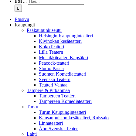
Etsi ...
Etusivu
Kaupungit
Pääkaupunkiseutu
Helsingin Kaupunginteatteri
Kivinokan kesäteatteri
KokoTeatteri
Lilla Teatern
Musiikkiteatteri Kapsäkki
Peacock-teatteri
Studio Pasila
Suomen Komediateatteri
Svenska Teatern
Teatteri Vantaa
Tampere & Pirkanmaa
Tampereen Teatteri
Tampereen Komediateatteri
Turku
Turun Kaupunginteatteri
Kansanpuiston kesäteatteri, Ruissalo
Linnateatteri
Åbo Svenska Teater
Lahti