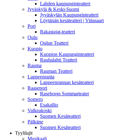
Lahden kaupunginteatteri
Jyväskylä & Keski-Suomi
Jyväskylän Kaupunginteatteri
Löytänän kesäteatteri | Viitasaari
Pori
Rakastajat-teatteri
Oulu
Oulun Teatteri
Kuopio
Kuopion Kaupunginteatteri
Rauhalahti Teatteri
Rauma
Rauman Teatteri
Lappeenranta
Lappeenrannan kesäteatteri
Raasepori
Raseborgs Sommarteater
Somero
Esakallio
Valkeakoski
Suomen Kesäteatteri
Pälkäne
Suomen Kesäteatteri
Tyylilajit
Musikaali