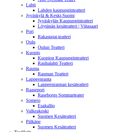
Lahti
Lahden kaupunginteatteri
Jyväskylä & Keski-Suomi
Jyväskylän Kaupunginteatteri
Löytänän kesäteatteri | Viitasaari
Pori
Rakastajat-teatteri
Oulu
Oulun Teatteri
Kuopio
Kuopion Kaupunginteatteri
Rauhalahti Teatteri
Rauma
Rauman Teatteri
Lappeenranta
Lappeenrannan kesäteatteri
Raasepori
Raseborgs Sommarteater
Somero
Esakallio
Valkeakoski
Suomen Kesäteatteri
Pälkäne
Suomen Kesäteatteri