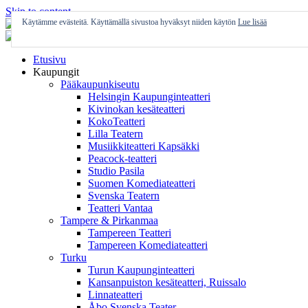
Skip to content
Käytämme evästeitä. Käyttämällä sivustoa hyväksyt niiden käytön
Lue lisää
Etusivu
Kaupungit
Pääkaupunkiseutu
Helsingin Kaupunginteatteri
Kivinokan kesäteatteri
KokoTeatteri
Lilla Teatern
Musiikkiteatteri Kapsäkki
Peacock-teatteri
Studio Pasila
Suomen Komediateatteri
Svenska Teatern
Teatteri Vantaa
Tampere & Pirkanmaa
Tampereen Teatteri
Tampereen Komediateatteri
Turku
Turun Kaupunginteatteri
Kansanpuiston kesäteatteri, Ruissalo
Linnateatteri
Åbo Svenska Teater