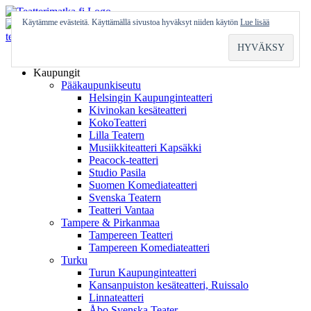
Skip
to
Käytämme evästeitä. Käyttämällä sivustoa hyväksyt niiden käytön
Lue lisää
content
Etusivu
Kaupungit
Pääkaupunkiseutu
Helsingin Kaupunginteatteri
Kivinokan kesäteatteri
KokoTeatteri
Lilla Teatern
Musiikkiteatteri Kapsäkki
Peacock-teatteri
Studio Pasila
Suomen Komediateatteri
Svenska Teatern
Teatteri Vantaa
Tampere & Pirkanmaa
Tampereen Teatteri
Tampereen Komediateatteri
Turku
Turun Kaupunginteatteri
Kansanpuiston kesäteatteri, Ruissalo
Linnateatteri
Åbo Svenska Teater