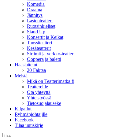
Komedia
Draama
Jännitys
Lastenteatteri
Ruotsinkieliset
Stand Up
Konsertit ja Keikat
Tanssiteatteri
Kesäteatterit
Striimit ja verkko-teatteri
Ooppera ja baletti
Haastattelut
20 Faktaa
Meistä
Mikä on Teatterimatka.fi
Teattereille
Ota yhteyttä
Yhteistyössä
Tietosuojalauseke
Kilpailut
Ryhmänjohtajille
Facebook
Tilaa uutiskirje
Etsi