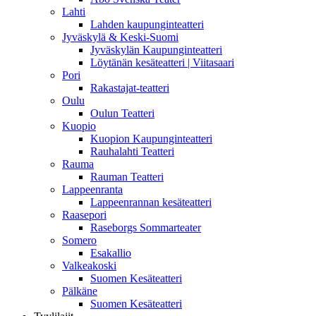
Lahti
Lahden kaupunginteatteri
Jyväskylä & Keski-Suomi
Jyväskylän Kaupunginteatteri
Löytänän kesäteatteri | Viitasaari
Pori
Rakastajat-teatteri
Oulu
Oulun Teatteri
Kuopio
Kuopion Kaupunginteatteri
Rauhalahti Teatteri
Rauma
Rauman Teatteri
Lappeenranta
Lappeenrannan kesäteatteri
Raasepori
Raseborgs Sommarteater
Somero
Esakallio
Valkeakoski
Suomen Kesäteatteri
Pälkäne
Suomen Kesäteatteri