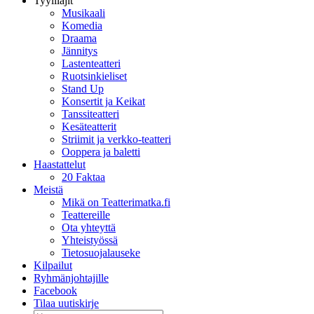
Tyylilajit
Musikaali
Komedia
Draama
Jännitys
Lastenteatteri
Ruotsinkieliset
Stand Up
Konsertit ja Keikat
Tanssiteatteri
Kesäteatterit
Striimit ja verkko-teatteri
Ooppera ja baletti
Haastattelut
20 Faktaa
Meistä
Mikä on Teatterimatka.fi
Teattereille
Ota yhteyttä
Yhteistyössä
Tietosuojalauseke
Kilpailut
Ryhmänjohtajille
Facebook
Tilaa uutiskirje