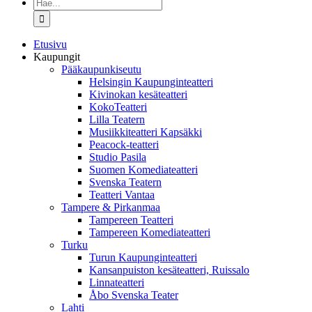
Etsi
...
Etusivu
Kaupungit
Pääkaupunkiseutu
Helsingin Kaupunginteatteri
Kivinokan kesäteatteri
KokoTeatteri
Lilla Teatern
Musiikkiteatteri Kapsäkki
Peacock-teatteri
Studio Pasila
Suomen Komediateatteri
Svenska Teatern
Teatteri Vantaa
Tampere & Pirkanmaa
Tampereen Teatteri
Tampereen Komediateatteri
Turku
Turun Kaupunginteatteri
Kansanpuiston kesäteatteri, Ruissalo
Linnateatteri
Åbo Svenska Teater
Lahti