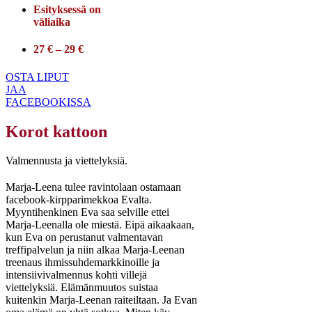
Esityksessä on
väliaika
27 € – 29 €
OSTA LIPUT
JAA
FACEBOOKISSA
Korot kattoon
Valmennusta ja viettelyksiä.
Marja-Leena tulee ravintolaan ostamaan
facebook-kirpparimekkoa Evalta.
Myyntihenkinen Eva saa selville ettei
Marja-Leenalla ole miestä. Eipä aikaakaan,
kun Eva on perustanut valmentavan
treffipalvelun ja niin alkaa Marja-Leenan
treenaus ihmissuhdemarkkinoille ja
intensiivivalmennus kohti villejä
viettelyksiä. Elämänmuutos suistaa
kuitenkin Marja-Leenan raiteiltaan. Ja Evan