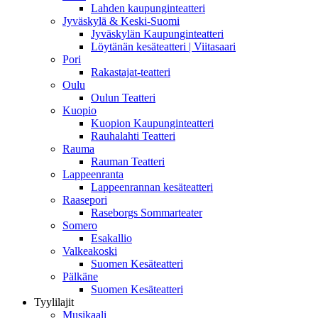
Lahden kaupunginteatteri
Jyväskylä & Keski-Suomi
Jyväskylän Kaupunginteatteri
Löytänän kesäteatteri | Viitasaari
Pori
Rakastajat-teatteri
Oulu
Oulun Teatteri
Kuopio
Kuopion Kaupunginteatteri
Rauhalahti Teatteri
Rauma
Rauman Teatteri
Lappeenranta
Lappeenrannan kesäteatteri
Raasepori
Raseborgs Sommarteater
Somero
Esakallio
Valkeakoski
Suomen Kesäteatteri
Pälkäne
Suomen Kesäteatteri
Tyylilajit
Musikaali