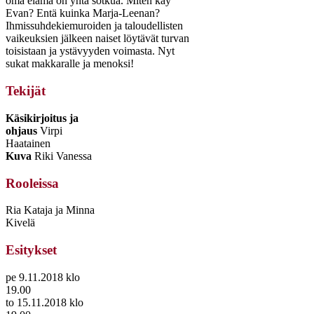
oma elämä on yhtä sotkua. Miten käy
Evan? Entä kuinka Marja-Leenan?
Ihmissuhdekiemuroiden ja taloudellisten
vaikeuksien jälkeen naiset löytävät turvan
toisistaan ja ystävyyden voimasta. Nyt
sukat makkaralle ja menoksi!
Tekijät
Käsikirjoitus ja
ohjaus
Virpi
Haatainen
Kuva
Riki Vanessa
Rooleissa
Ria Kataja ja Minna
Kivelä
Esitykset
pe 9.11.2018 klo
19.00
to 15.11.2018 klo