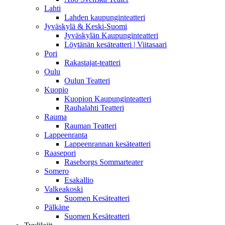
Lahti
Lahden kaupunginteatteri
Jyväskylä & Keski-Suomi
Jyväskylän Kaupunginteatteri
Löytänän kesäteatteri | Viitasaari
Pori
Rakastajat-teatteri
Oulu
Oulun Teatteri
Kuopio
Kuopion Kaupunginteatteri
Rauhalahti Teatteri
Rauma
Rauman Teatteri
Lappeenranta
Lappeenrannan kesäteatteri
Raasepori
Raseborgs Sommarteater
Somero
Esakallio
Valkeakoski
Suomen Kesäteatteri
Pälkäne
Suomen Kesäteatteri