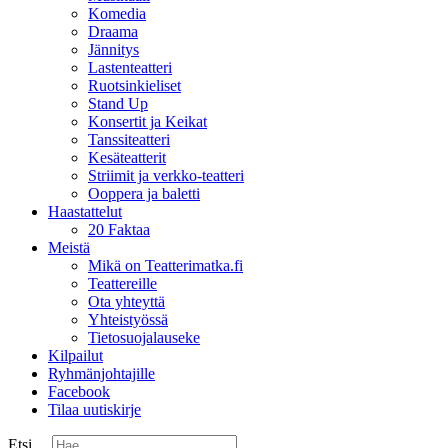
Komedia
Draama
Jännitys
Lastenteatteri
Ruotsinkieliset
Stand Up
Konsertit ja Keikat
Tanssiteatteri
Kesäteatterit
Striimit ja verkko-teatteri
Ooppera ja baletti
Haastattelut
20 Faktaa
Meistä
Mikä on Teatterimatka.fi
Teattereille
Ota yhteyttä
Yhteistyössä
Tietosuojalauseke
Kilpailut
Ryhmänjohtajille
Facebook
Tilaa uutiskirje
Etsi ...