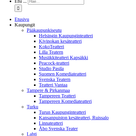
Etsi ...
Etusivu
Kaupungit
Pääkaupunkiseutu
Helsingin Kaupunginteatteri
Kivinokan kesäteatteri
KokoTeatteri
Lilla Teatern
Musiikkiteatteri Kapsäkki
Peacock-teatteri
Studio Pasila
Suomen Komediateatteri
Svenska Teatern
Teatteri Vantaa
Tampere & Pirkanmaa
Tampereen Teatteri
Tampereen Komediateatteri
Turku
Turun Kaupunginteatteri
Kansanpuiston kesäteatteri, Ruissalo
Linnateatteri
Åbo Svenska Teater
Lahti