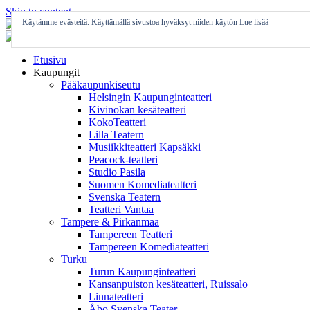
Skip to content
Käytämme evästeitä. Käyttämällä sivustoa hyväksyt niiden käytön
Lue lisää
Etusivu
Kaupungit
Pääkaupunkiseutu
Helsingin Kaupunginteatteri
Kivinokan kesäteatteri
KokoTeatteri
Lilla Teatern
Musiikkiteatteri Kapsäkki
Peacock-teatteri
Studio Pasila
Suomen Komediateatteri
Svenska Teatern
Teatteri Vantaa
Tampere & Pirkanmaa
Tampereen Teatteri
Tampereen Komediateatteri
Turku
Turun Kaupunginteatteri
Kansanpuiston kesäteatteri, Ruissalo
Linnateatteri
Åbo Svenska Teater