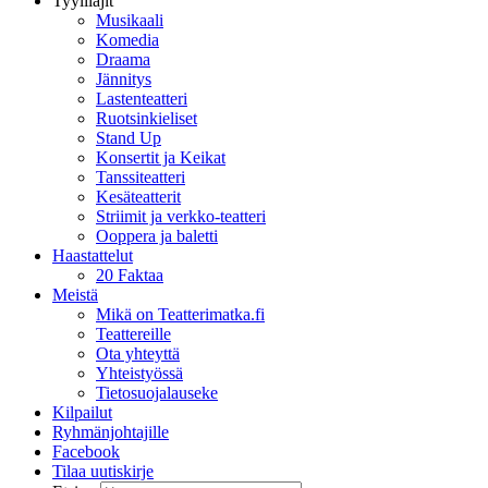
Tyylilajit
Musikaali
Komedia
Draama
Jännitys
Lastenteatteri
Ruotsinkieliset
Stand Up
Konsertit ja Keikat
Tanssiteatteri
Kesäteatterit
Striimit ja verkko-teatteri
Ooppera ja baletti
Haastattelut
20 Faktaa
Meistä
Mikä on Teatterimatka.fi
Teattereille
Ota yhteyttä
Yhteistyössä
Tietosuojalauseke
Kilpailut
Ryhmänjohtajille
Facebook
Tilaa uutiskirje