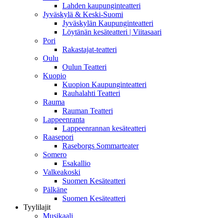
Lahden kaupunginteatteri
Jyväskylä & Keski-Suomi
Jyväskylän Kaupunginteatteri
Löytänän kesäteatteri | Viitasaari
Pori
Rakastajat-teatteri
Oulu
Oulun Teatteri
Kuopio
Kuopion Kaupunginteatteri
Rauhalahti Teatteri
Rauma
Rauman Teatteri
Lappeenranta
Lappeenrannan kesäteatteri
Raasepori
Raseborgs Sommarteater
Somero
Esakallio
Valkeakoski
Suomen Kesäteatteri
Pälkäne
Suomen Kesäteatteri
Tyylilajit
Musikaali