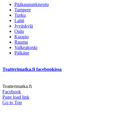
Pääkaupunkiseutu
Tampere
Turku
Lahti
Jyväskylä
Oulu
Kuopio
Rauma
Valkeakoski
Pälkäne
Teatterimatka.fi facebookissa
Teatterimatka.fi
Facebook
Page load link
Go to Top