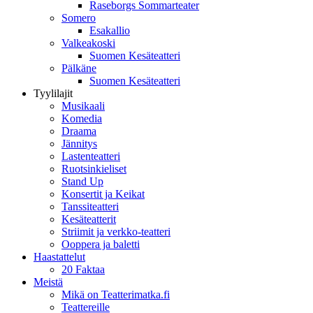
Raseborgs Sommarteater
Somero
Esakallio
Valkeakoski
Suomen Kesäteatteri
Pälkäne
Suomen Kesäteatteri
Tyylilajit
Musikaali
Komedia
Draama
Jännitys
Lastenteatteri
Ruotsinkieliset
Stand Up
Konsertit ja Keikat
Tanssiteatteri
Kesäteatterit
Striimit ja verkko-teatteri
Ooppera ja baletti
Haastattelut
20 Faktaa
Meistä
Mikä on Teatterimatka.fi
Teattereille