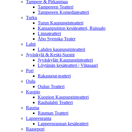
Tampere & Pirkanmaa
Tampereen Teatteri
Tampereen Komediateatteri
Turku
Turun Kaupunginteatteri
Kansanpuiston kesäteatteri, Ruissalo
Linnateatteri
Åbo Svenska Teater
Lahti
Lahden kaupunginteatteri
Jyväskylä & Keski-Suomi
Jyväskylän Kaupunginteatteri
Löytänän kesäteatteri | Viitasaari
Pori
Rakastajat-teatteri
Oulu
Oulun Teatteri
Kuopio
Kuopion Kaupunginteatteri
Rauhalahti Teatteri
Rauma
Rauman Teatteri
Lappeenranta
Lappeenrannan kesäteatteri
Raasepori