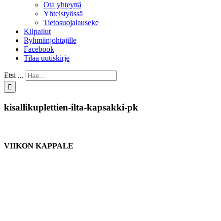
Ota yhteyttä
Yhteistyössä
Tietosuojalauseke
Kilpailut
Ryhmänjohtajille
Facebook
Tilaa uutiskirje
Etsi ...
kisallikuplettien-ilta-kapsakki-pk
VIIKON KAPPALE