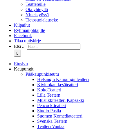
Teattereille
Ota yhteyttä
Yhteistyössä
Tietosuojalauseke
Kilpailut
Ryhmänjohtajille
Facebook
Tilaa uutiskirje
Etsi ...
Etusivu
Kaupungit
Pääkaupunkiseutu
Helsingin Kaupunginteatteri
Kivinokan kesäteatteri
KokoTeatteri
Lilla Teatern
Musiikkiteatteri Kapsäkki
Peacock-teatteri
Studio Pasila
Suomen Komediateatteri
Svenska Teatern
Teatteri Vantaa