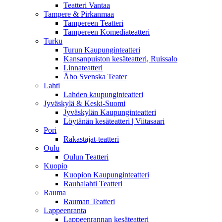
Teatteri Vantaa
Tampere & Pirkanmaa
Tampereen Teatteri
Tampereen Komediateatteri
Turku
Turun Kaupunginteatteri
Kansanpuiston kesäteatteri, Ruissalo
Linnateatteri
Åbo Svenska Teater
Lahti
Lahden kaupunginteatteri
Jyväskylä & Keski-Suomi
Jyväskylän Kaupunginteatteri
Löytänän kesäteatteri | Viitasaari
Pori
Rakastajat-teatteri
Oulu
Oulun Teatteri
Kuopio
Kuopion Kaupunginteatteri
Rauhalahti Teatteri
Rauma
Rauman Teatteri
Lappeenranta
Lappeenrannan kesäteatteri