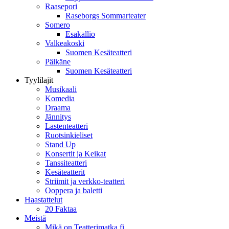
Raasepori
Raseborgs Sommarteater
Somero
Esakallio
Valkeakoski
Suomen Kesäteatteri
Pälkäne
Suomen Kesäteatteri
Tyylilajit
Musikaali
Komedia
Draama
Jännitys
Lastenteatteri
Ruotsinkieliset
Stand Up
Konsertit ja Keikat
Tanssiteatteri
Kesäteatterit
Striimit ja verkko-teatteri
Ooppera ja baletti
Haastattelut
20 Faktaa
Meistä
Mikä on Teatterimatka.fi