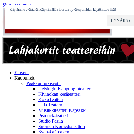
Skip to content
Käytämme evästeitä. Käyttämällä sivustoa hyväksyt niiden käytön
Lue lisää
Etusivu
Kaupungit
Pääkaupunkiseutu
Helsingin Kaupunginteatteri
Kivinokan kesäteatteri
KokoTeatteri
Lilla Teatern
Musiikkiteatteri Kapsäkki
Peacock-teatteri
Studio Pasila
Suomen Komediateatteri
Svenska Teatern