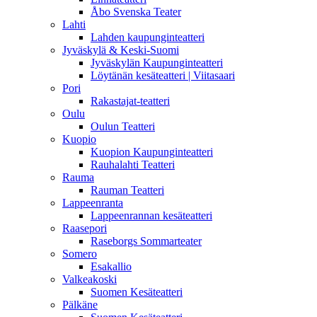
Åbo Svenska Teater
Lahti
Lahden kaupunginteatteri
Jyväskylä & Keski-Suomi
Jyväskylän Kaupunginteatteri
Löytänän kesäteatteri | Viitasaari
Pori
Rakastajat-teatteri
Oulu
Oulun Teatteri
Kuopio
Kuopion Kaupunginteatteri
Rauhalahti Teatteri
Rauma
Rauman Teatteri
Lappeenranta
Lappeenrannan kesäteatteri
Raasepori
Raseborgs Sommarteater
Somero
Esakallio
Valkeakoski
Suomen Kesäteatteri
Pälkäne