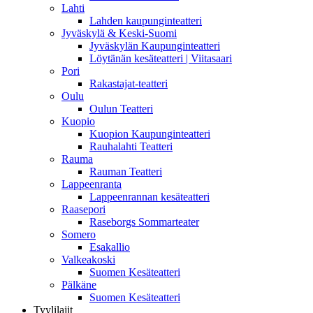
Lahti
Lahden kaupunginteatteri
Jyväskylä & Keski-Suomi
Jyväskylän Kaupunginteatteri
Löytänän kesäteatteri | Viitasaari
Pori
Rakastajat-teatteri
Oulu
Oulun Teatteri
Kuopio
Kuopion Kaupunginteatteri
Rauhalahti Teatteri
Rauma
Rauman Teatteri
Lappeenranta
Lappeenrannan kesäteatteri
Raasepori
Raseborgs Sommarteater
Somero
Esakallio
Valkeakoski
Suomen Kesäteatteri
Pälkäne
Suomen Kesäteatteri
Tyylilajit