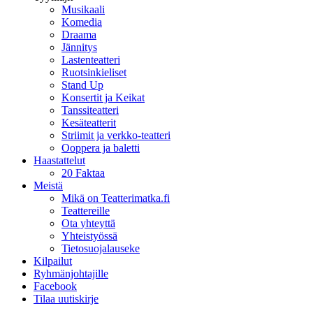
Musikaali
Komedia
Draama
Jännitys
Lastenteatteri
Ruotsinkieliset
Stand Up
Konsertit ja Keikat
Tanssiteatteri
Kesäteatterit
Striimit ja verkko-teatteri
Ooppera ja baletti
Haastattelut
20 Faktaa
Meistä
Mikä on Teatterimatka.fi
Teattereille
Ota yhteyttä
Yhteistyössä
Tietosuojalauseke
Kilpailut
Ryhmänjohtajille
Facebook
Tilaa uutiskirje