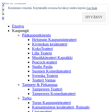
Skip to content
Käytämme evästeitä. Käyttämällä sivustoa hyväksyt niiden käytön
Lue lisää
Etusivu
Kaupungit
Pääkaupunkiseutu
Helsingin Kaupunginteatteri
Kivinokan kesäteatteri
KokoTeatteri
Lilla Teatern
Musiikkiteatteri Kapsäkki
Peacock-teatteri
Studio Pasila
Suomen Komediateatteri
Svenska Teatern
Teatteri Vantaa
Tampere & Pirkanmaa
Tampereen Teatteri
Tampereen Komediateatteri
Turku
Turun Kaupunginteatteri
Kansanpuiston kesäteatteri, Ruissalo
Linnateatteri