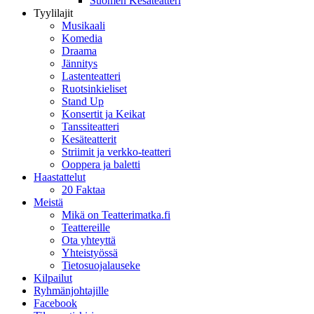
Suomen Kesäteatteri
Tyylilajit
Musikaali
Komedia
Draama
Jännitys
Lastenteatteri
Ruotsinkieliset
Stand Up
Konsertit ja Keikat
Tanssiteatteri
Kesäteatterit
Striimit ja verkko-teatteri
Ooppera ja baletti
Haastattelut
20 Faktaa
Meistä
Mikä on Teatterimatka.fi
Teattereille
Ota yhteyttä
Yhteistyössä
Tietosuojalauseke
Kilpailut
Ryhmänjohtajille
Facebook