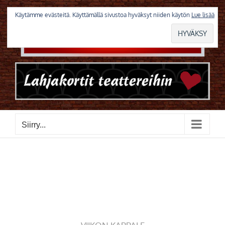
Skip
to
Käytämme evästeitä. Käyttämällä sivustoa hyväksyt niiden käytön
Lue lisää
content
Siirry...