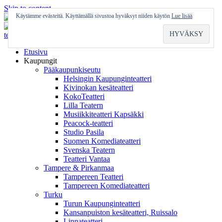
Skip to content
Käytämme evästeitä. Käyttämällä sivustoa hyväksyt niiden käytön
Lue lisää
Etusivu
Kaupungit
Pääkaupunkiseutu
Helsingin Kaupunginteatteri
Kivinokan kesäteatteri
KokoTeatteri
Lilla Teatern
Musiikkiteatteri Kapsäkki
Peacock-teatteri
Studio Pasila
Suomen Komediateatteri
Svenska Teatern
Teatteri Vantaa
Tampere & Pirkanmaa
Tampereen Teatteri
Tampereen Komediateatteri
Turku
Turun Kaupunginteatteri
Kansanpuiston kesäteatteri, Ruissalo
Linnateatteri