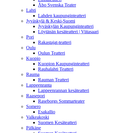
Åbo Svenska Teater
Lahti
Lahden kaupunginteatteri
Jyväskylä & Keski-Suomi
Jyväskylän Kaupunginteatteri
Löytänän kesäteatteri | Viitasaari
Pori
Rakastajat-teatteri
Oulu
Oulun Teatteri
Kuopio
Kuopion Kaupunginteatteri
Rauhalahti Teatteri
Rauma
Rauman Teatteri
Lappeenranta
Lappeenrannan kesäteatteri
Raasepori
Raseborgs Sommarteater
Somero
Esakallio
Valkeakoski
Suomen Kesäteatteri
Pälkäne