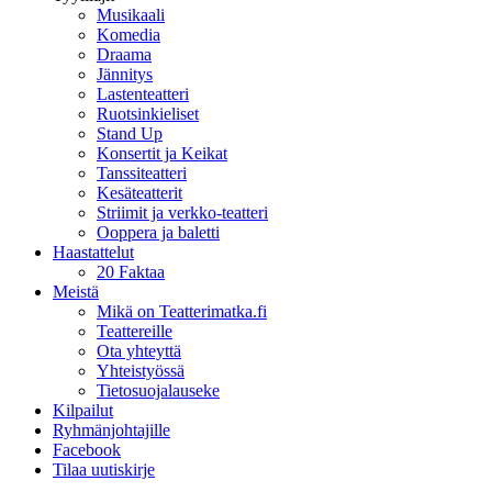
Musikaali
Komedia
Draama
Jännitys
Lastenteatteri
Ruotsinkieliset
Stand Up
Konsertit ja Keikat
Tanssiteatteri
Kesäteatterit
Striimit ja verkko-teatteri
Ooppera ja baletti
Haastattelut
20 Faktaa
Meistä
Mikä on Teatterimatka.fi
Teattereille
Ota yhteyttä
Yhteistyössä
Tietosuojalauseke
Kilpailut
Ryhmänjohtajille
Facebook
Tilaa uutiskirje