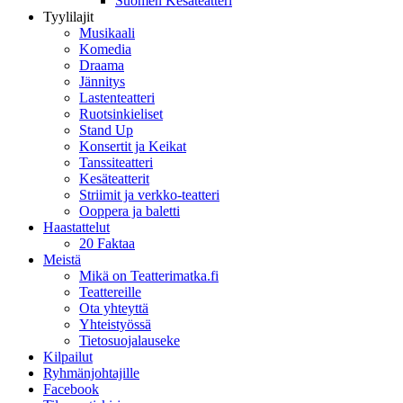
Suomen Kesäteatteri
Tyylilajit
Musikaali
Komedia
Draama
Jännitys
Lastenteatteri
Ruotsinkieliset
Stand Up
Konsertit ja Keikat
Tanssiteatteri
Kesäteatterit
Striimit ja verkko-teatteri
Ooppera ja baletti
Haastattelut
20 Faktaa
Meistä
Mikä on Teatterimatka.fi
Teattereille
Ota yhteyttä
Yhteistyössä
Tietosuojalauseke
Kilpailut
Ryhmänjohtajille
Facebook