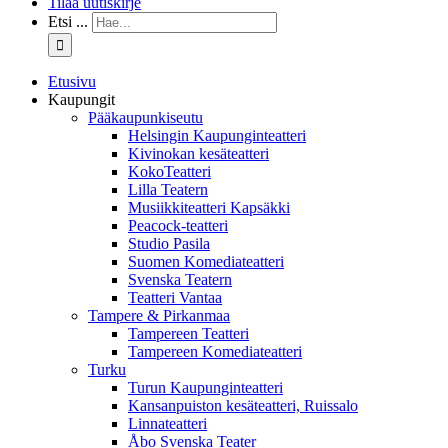
Tilaa uutiskirje
Etsi ...
Etusivu
Kaupungit
Pääkaupunkiseutu
Helsingin Kaupunginteatteri
Kivinokan kesäteatteri
KokoTeatteri
Lilla Teatern
Musiikkiteatteri Kapsäkki
Peacock-teatteri
Studio Pasila
Suomen Komediateatteri
Svenska Teatern
Teatteri Vantaa
Tampere & Pirkanmaa
Tampereen Teatteri
Tampereen Komediateatteri
Turku
Turun Kaupunginteatteri
Kansanpuiston kesäteatteri, Ruissalo
Linnateatteri
Åbo Svenska Teater