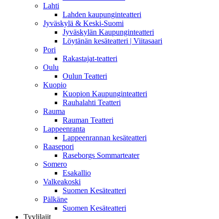
Lahti
Lahden kaupunginteatteri
Jyväskylä & Keski-Suomi
Jyväskylän Kaupunginteatteri
Löytänän kesäteatteri | Viitasaari
Pori
Rakastajat-teatteri
Oulu
Oulun Teatteri
Kuopio
Kuopion Kaupunginteatteri
Rauhalahti Teatteri
Rauma
Rauman Teatteri
Lappeenranta
Lappeenrannan kesäteatteri
Raasepori
Raseborgs Sommarteater
Somero
Esakallio
Valkeakoski
Suomen Kesäteatteri
Pälkäne
Suomen Kesäteatteri
Tyylilajit