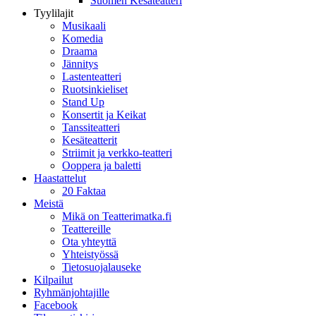
Suomen Kesäteatteri
Tyylilajit
Musikaali
Komedia
Draama
Jännitys
Lastenteatteri
Ruotsinkieliset
Stand Up
Konsertit ja Keikat
Tanssiteatteri
Kesäteatterit
Striimit ja verkko-teatteri
Ooppera ja baletti
Haastattelut
20 Faktaa
Meistä
Mikä on Teatterimatka.fi
Teattereille
Ota yhteyttä
Yhteistyössä
Tietosuojalauseke
Kilpailut
Ryhmänjohtajille
Facebook