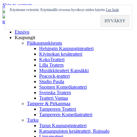
Skip to content
Käytämme evästeitä. Käyttämällä sivustoa hyväksyt niiden käytön
Lue lisää
Etusivu
Kaupungit
Pääkaupunkiseutu
Helsingin Kaupunginteatteri
Kivinokan kesäteatteri
KokoTeatteri
Lilla Teatern
Musiikkiteatteri Kapsäkki
Peacock-teatteri
Studio Pasila
Suomen Komediateatteri
Svenska Teatern
Teatteri Vantaa
Tampere & Pirkanmaa
Tampereen Teatteri
Tampereen Komediateatteri
Turku
Turun Kaupunginteatteri
Kansanpuiston kesäteatteri, Ruissalo
Linnateatteri