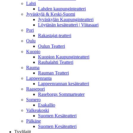
Lahti
Lahden kaupunginteatteri
Jyväskylä & Keski-Suomi
Jyväskylän Kaupunginteatteri
Löytänän kesäteatteri | Viitasaari
Pori
Rakastajat-teatteri
Oulu
Oulun Teatteri
Kuopio
Kuopion Kaupunginteatteri
Rauhalahti Teatteri
Rauma
Rauman Teatteri
Lappeenranta
Lappeenrannan kesäteatteri
Raasepori
Raseborgs Sommarteater
Somero
Esakallio
Valkeakoski
Suomen Kesäteatteri
Pälkäne
Suomen Kesäteatteri
Tyylilajit