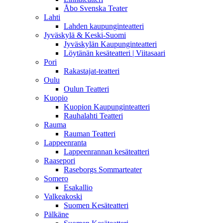
Åbo Svenska Teater
Lahti
Lahden kaupunginteatteri
Jyväskylä & Keski-Suomi
Jyväskylän Kaupunginteatteri
Löytänän kesäteatteri | Viitasaari
Pori
Rakastajat-teatteri
Oulu
Oulun Teatteri
Kuopio
Kuopion Kaupunginteatteri
Rauhalahti Teatteri
Rauma
Rauman Teatteri
Lappeenranta
Lappeenrannan kesäteatteri
Raasepori
Raseborgs Sommarteater
Somero
Esakallio
Valkeakoski
Suomen Kesäteatteri
Pälkäne