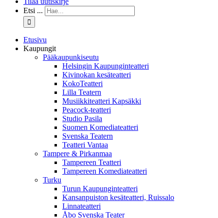
Tilaa uutiskirje
Etsi ...
Etusivu
Kaupungit
Pääkaupunkiseutu
Helsingin Kaupunginteatteri
Kivinokan kesäteatteri
KokoTeatteri
Lilla Teatern
Musiikkiteatteri Kapsäkki
Peacock-teatteri
Studio Pasila
Suomen Komediateatteri
Svenska Teatern
Teatteri Vantaa
Tampere & Pirkanmaa
Tampereen Teatteri
Tampereen Komediateatteri
Turku
Turun Kaupunginteatteri
Kansanpuiston kesäteatteri, Ruissalo
Linnateatteri
Åbo Svenska Teater