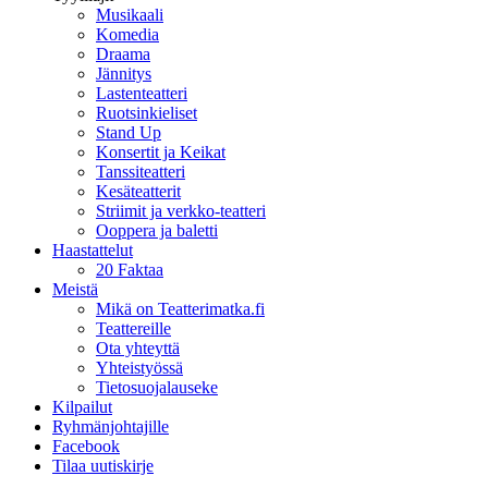
Musikaali
Komedia
Draama
Jännitys
Lastenteatteri
Ruotsinkieliset
Stand Up
Konsertit ja Keikat
Tanssiteatteri
Kesäteatterit
Striimit ja verkko-teatteri
Ooppera ja baletti
Haastattelut
20 Faktaa
Meistä
Mikä on Teatterimatka.fi
Teattereille
Ota yhteyttä
Yhteistyössä
Tietosuojalauseke
Kilpailut
Ryhmänjohtajille
Facebook
Tilaa uutiskirje