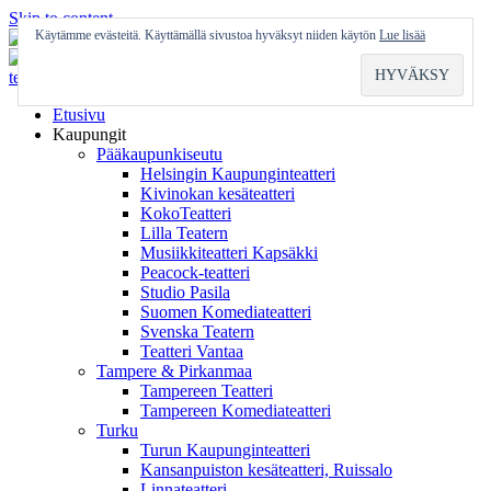
Skip to content
Käytämme evästeitä. Käyttämällä sivustoa hyväksyt niiden käytön
Lue lisää
Etusivu
Kaupungit
Pääkaupunkiseutu
Helsingin Kaupunginteatteri
Kivinokan kesäteatteri
KokoTeatteri
Lilla Teatern
Musiikkiteatteri Kapsäkki
Peacock-teatteri
Studio Pasila
Suomen Komediateatteri
Svenska Teatern
Teatteri Vantaa
Tampere & Pirkanmaa
Tampereen Teatteri
Tampereen Komediateatteri
Turku
Turun Kaupunginteatteri
Kansanpuiston kesäteatteri, Ruissalo
Linnateatteri