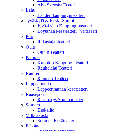
Åbo Svenska Teater
Lahti
Lahden kaupunginteatteri
Jyväskylä & Keski-Suomi
Jyväskylän Kaupunginteatteri
Löytänän kesäteatteri | Viitasaari
Pori
Rakastajat-teatteri
Oulu
Oulun Teatteri
Kuopio
Kuopion Kaupunginteatteri
Rauhalahti Teatteri
Rauma
Rauman Teatteri
Lappeenranta
Lappeenrannan kesäteatteri
Raasepori
Raseborgs Sommarteater
Somero
Esakallio
Valkeakoski
Suomen Kesäteatteri
Pälkäne