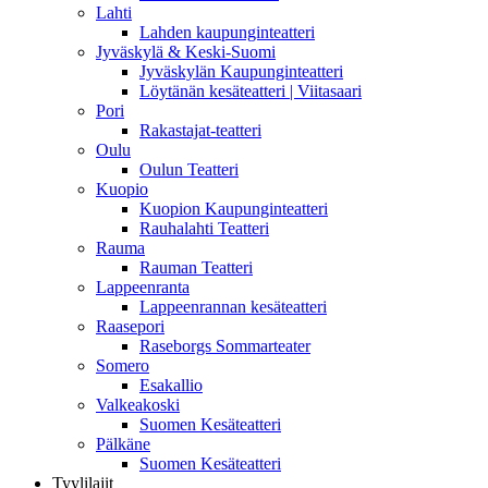
Lahti
Lahden kaupunginteatteri
Jyväskylä & Keski-Suomi
Jyväskylän Kaupunginteatteri
Löytänän kesäteatteri | Viitasaari
Pori
Rakastajat-teatteri
Oulu
Oulun Teatteri
Kuopio
Kuopion Kaupunginteatteri
Rauhalahti Teatteri
Rauma
Rauman Teatteri
Lappeenranta
Lappeenrannan kesäteatteri
Raasepori
Raseborgs Sommarteater
Somero
Esakallio
Valkeakoski
Suomen Kesäteatteri
Pälkäne
Suomen Kesäteatteri
Tyylilajit