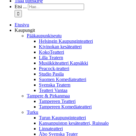
Tilaa uutiskirje
Etsi ...
Etusivu
Kaupungit
Pääkaupunkiseutu
Helsingin Kaupunginteatteri
Kivinokan kesäteatteri
KokoTeatteri
Lilla Teatern
Musiikkiteatteri Kapsäkki
Peacock-teatteri
Studio Pasila
Suomen Komediateatteri
Svenska Teatern
Teatteri Vantaa
Tampere & Pirkanmaa
Tampereen Teatteri
Tampereen Komediateatteri
Turku
Turun Kaupunginteatteri
Kansanpuiston kesäteatteri, Ruissalo
Linnateatteri
Åbo Svenska Teater