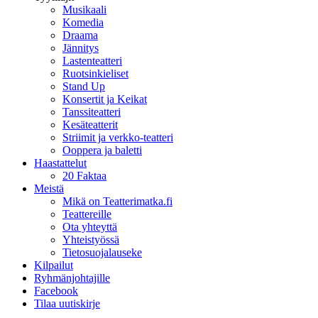
Musikaali
Komedia
Draama
Jännitys
Lastenteatteri
Ruotsinkieliset
Stand Up
Konsertit ja Keikat
Tanssiteatteri
Kesäteatterit
Striimit ja verkko-teatteri
Ooppera ja baletti
Haastattelut
20 Faktaa
Meistä
Mikä on Teatterimatka.fi
Teattereille
Ota yhteyttä
Yhteistyössä
Tietosuojalauseke
Kilpailut
Ryhmänjohtajille
Facebook
Tilaa uutiskirje