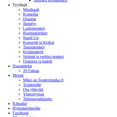
Suomen Kesäteatteri
Tyylilajit
Musikaali
Komedia
Draama
Jännitys
Lastenteatteri
Ruotsinkieliset
Stand Up
Konsertit ja Keikat
Tanssiteatteri
Kesäteatterit
Striimit ja verkko-teatteri
Ooppera ja baletti
Haastattelut
20 Faktaa
Meistä
Mikä on Teatterimatka.fi
Teattereille
Ota yhteyttä
Yhteistyössä
Tietosuojalauseke
Kilpailut
Ryhmänjohtajille
Facebook