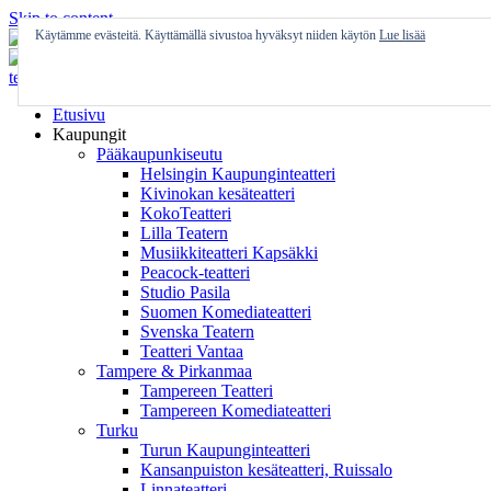
Skip to content
Käytämme evästeitä. Käyttämällä sivustoa hyväksyt niiden käytön
Lue lisää
Etusivu
Kaupungit
Pääkaupunkiseutu
Helsingin Kaupunginteatteri
Kivinokan kesäteatteri
KokoTeatteri
Lilla Teatern
Musiikkiteatteri Kapsäkki
Peacock-teatteri
Studio Pasila
Suomen Komediateatteri
Svenska Teatern
Teatteri Vantaa
Tampere & Pirkanmaa
Tampereen Teatteri
Tampereen Komediateatteri
Turku
Turun Kaupunginteatteri
Kansanpuiston kesäteatteri, Ruissalo
Linnateatteri