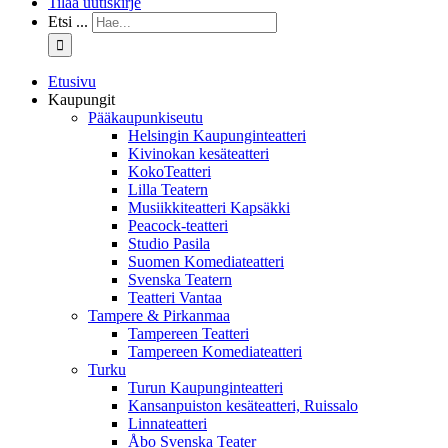
Tilaa uutiskirje
Etsi ...
Etusivu
Kaupungit
Pääkaupunkiseutu
Helsingin Kaupunginteatteri
Kivinokan kesäteatteri
KokoTeatteri
Lilla Teatern
Musiikkiteatteri Kapsäkki
Peacock-teatteri
Studio Pasila
Suomen Komediateatteri
Svenska Teatern
Teatteri Vantaa
Tampere & Pirkanmaa
Tampereen Teatteri
Tampereen Komediateatteri
Turku
Turun Kaupunginteatteri
Kansanpuiston kesäteatteri, Ruissalo
Linnateatteri
Åbo Svenska Teater