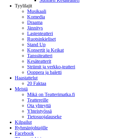
Suomen Kesäteatteri
Tyylilajit
Musikaali
Komedia
Draama
Jännitys
Lastenteatteri
Ruotsinkieliset
Stand Up
Konsertit ja Keikat
Tanssiteatteri
Kesäteatterit
Striimit ja verkko-teatteri
Ooppera ja baletti
Haastattelut
20 Faktaa
Meistä
Mikä on Teatterimatka.fi
Teattereille
Ota yhteyttä
Yhteistyössä
Tietosuojalauseke
Kilpailut
Ryhmänjohtajille
Facebook