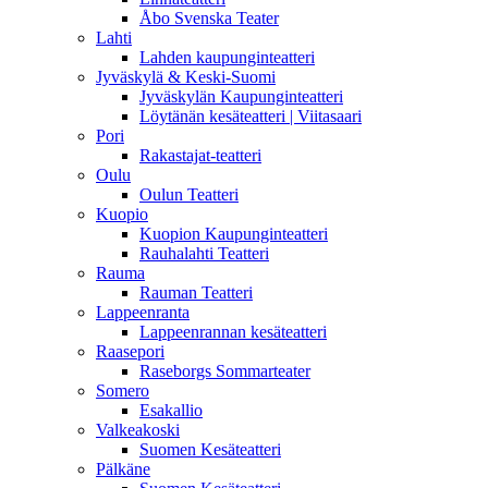
Åbo Svenska Teater
Lahti
Lahden kaupunginteatteri
Jyväskylä & Keski-Suomi
Jyväskylän Kaupunginteatteri
Löytänän kesäteatteri | Viitasaari
Pori
Rakastajat-teatteri
Oulu
Oulun Teatteri
Kuopio
Kuopion Kaupunginteatteri
Rauhalahti Teatteri
Rauma
Rauman Teatteri
Lappeenranta
Lappeenrannan kesäteatteri
Raasepori
Raseborgs Sommarteater
Somero
Esakallio
Valkeakoski
Suomen Kesäteatteri
Pälkäne