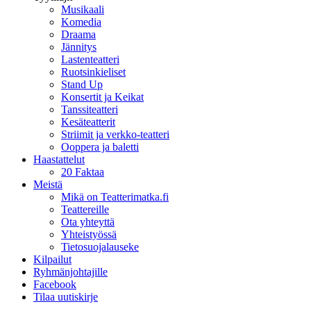
Musikaali
Komedia
Draama
Jännitys
Lastenteatteri
Ruotsinkieliset
Stand Up
Konsertit ja Keikat
Tanssiteatteri
Kesäteatterit
Striimit ja verkko-teatteri
Ooppera ja baletti
Haastattelut
20 Faktaa
Meistä
Mikä on Teatterimatka.fi
Teattereille
Ota yhteyttä
Yhteistyössä
Tietosuojalauseke
Kilpailut
Ryhmänjohtajille
Facebook
Tilaa uutiskirje