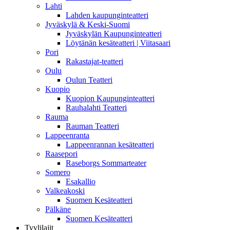
Lahti
Lahden kaupunginteatteri
Jyväskylä & Keski-Suomi
Jyväskylän Kaupunginteatteri
Löytänän kesäteatteri | Viitasaari
Pori
Rakastajat-teatteri
Oulu
Oulun Teatteri
Kuopio
Kuopion Kaupunginteatteri
Rauhalahti Teatteri
Rauma
Rauman Teatteri
Lappeenranta
Lappeenrannan kesäteatteri
Raasepori
Raseborgs Sommarteater
Somero
Esakallio
Valkeakoski
Suomen Kesäteatteri
Pälkäne
Suomen Kesäteatteri
Tyylilajit