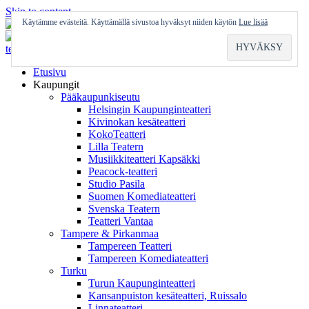
Skip to content
Käytämme evästeitä. Käyttämällä sivustoa hyväksyt niiden käytön
Lue lisää
Etusivu
Kaupungit
Pääkaupunkiseutu
Helsingin Kaupunginteatteri
Kivinokan kesäteatteri
KokoTeatteri
Lilla Teatern
Musiikkiteatteri Kapsäkki
Peacock-teatteri
Studio Pasila
Suomen Komediateatteri
Svenska Teatern
Teatteri Vantaa
Tampere & Pirkanmaa
Tampereen Teatteri
Tampereen Komediateatteri
Turku
Turun Kaupunginteatteri
Kansanpuiston kesäteatteri, Ruissalo
Linnateatteri