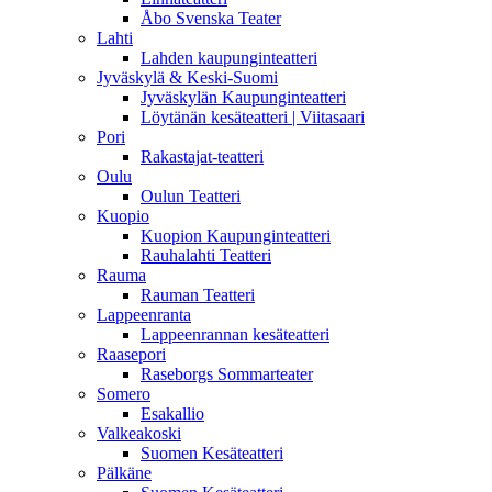
Åbo Svenska Teater
Lahti
Lahden kaupunginteatteri
Jyväskylä & Keski-Suomi
Jyväskylän Kaupunginteatteri
Löytänän kesäteatteri | Viitasaari
Pori
Rakastajat-teatteri
Oulu
Oulun Teatteri
Kuopio
Kuopion Kaupunginteatteri
Rauhalahti Teatteri
Rauma
Rauman Teatteri
Lappeenranta
Lappeenrannan kesäteatteri
Raasepori
Raseborgs Sommarteater
Somero
Esakallio
Valkeakoski
Suomen Kesäteatteri
Pälkäne