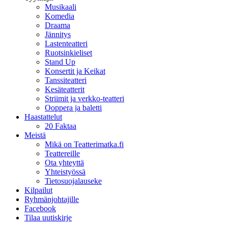
Musikaali
Komedia
Draama
Jännitys
Lastenteatteri
Ruotsinkieliset
Stand Up
Konsertit ja Keikat
Tanssiteatteri
Kesäteatterit
Striimit ja verkko-teatteri
Ooppera ja baletti
Haastattelut
20 Faktaa
Meistä
Mikä on Teatterimatka.fi
Teattereille
Ota yhteyttä
Yhteistyössä
Tietosuojalauseke
Kilpailut
Ryhmänjohtajille
Facebook
Tilaa uutiskirje