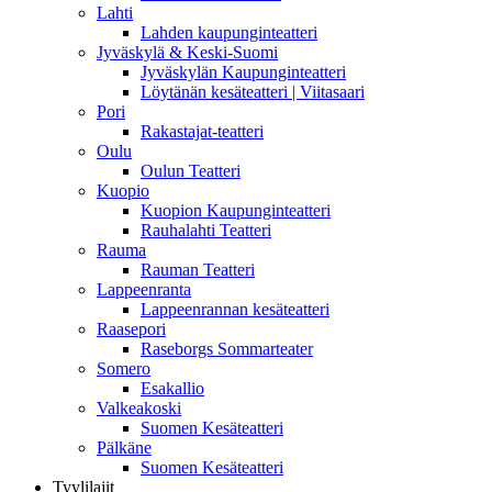
Lahti
Lahden kaupunginteatteri
Jyväskylä & Keski-Suomi
Jyväskylän Kaupunginteatteri
Löytänän kesäteatteri | Viitasaari
Pori
Rakastajat-teatteri
Oulu
Oulun Teatteri
Kuopio
Kuopion Kaupunginteatteri
Rauhalahti Teatteri
Rauma
Rauman Teatteri
Lappeenranta
Lappeenrannan kesäteatteri
Raasepori
Raseborgs Sommarteater
Somero
Esakallio
Valkeakoski
Suomen Kesäteatteri
Pälkäne
Suomen Kesäteatteri
Tyylilajit