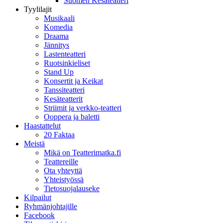
Suomen Kesäteatteri
Tyylilajit
Musikaali
Komedia
Draama
Jännitys
Lastenteatteri
Ruotsinkieliset
Stand Up
Konsertit ja Keikat
Tanssiteatteri
Kesäteatterit
Striimit ja verkko-teatteri
Ooppera ja baletti
Haastattelut
20 Faktaa
Meistä
Mikä on Teatterimatka.fi
Teattereille
Ota yhteyttä
Yhteistyössä
Tietosuojalauseke
Kilpailut
Ryhmänjohtajille
Facebook