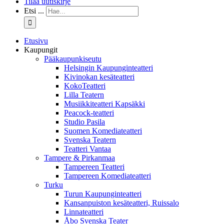
Tilaa uutiskirje
Etsi ...
Etusivu
Kaupungit
Pääkaupunkiseutu
Helsingin Kaupunginteatteri
Kivinokan kesäteatteri
KokoTeatteri
Lilla Teatern
Musiikkiteatteri Kapsäkki
Peacock-teatteri
Studio Pasila
Suomen Komediateatteri
Svenska Teatern
Teatteri Vantaa
Tampere & Pirkanmaa
Tampereen Teatteri
Tampereen Komediateatteri
Turku
Turun Kaupunginteatteri
Kansanpuiston kesäteatteri, Ruissalo
Linnateatteri
Åbo Svenska Teater