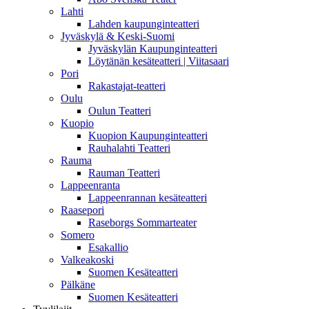
Lahti
Lahden kaupunginteatteri
Jyväskylä & Keski-Suomi
Jyväskylän Kaupunginteatteri
Löytänän kesäteatteri | Viitasaari
Pori
Rakastajat-teatteri
Oulu
Oulun Teatteri
Kuopio
Kuopion Kaupunginteatteri
Rauhalahti Teatteri
Rauma
Rauman Teatteri
Lappeenranta
Lappeenrannan kesäteatteri
Raasepori
Raseborgs Sommarteater
Somero
Esakallio
Valkeakoski
Suomen Kesäteatteri
Pälkäne
Suomen Kesäteatteri