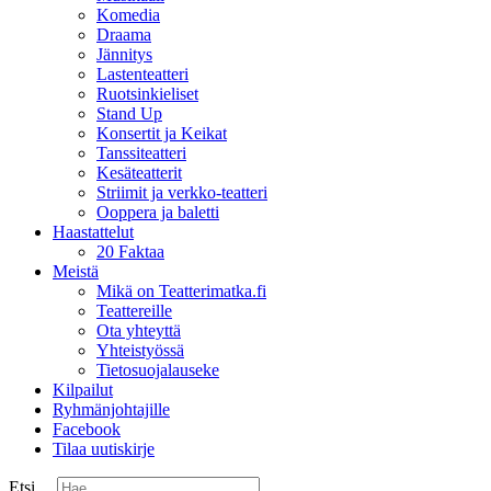
Komedia
Draama
Jännitys
Lastenteatteri
Ruotsinkieliset
Stand Up
Konsertit ja Keikat
Tanssiteatteri
Kesäteatterit
Striimit ja verkko-teatteri
Ooppera ja baletti
Haastattelut
20 Faktaa
Meistä
Mikä on Teatterimatka.fi
Teattereille
Ota yhteyttä
Yhteistyössä
Tietosuojalauseke
Kilpailut
Ryhmänjohtajille
Facebook
Tilaa uutiskirje
Etsi ...