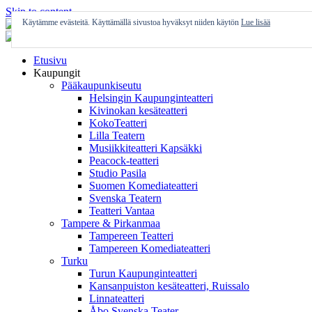
Skip to content
Käytämme evästeitä. Käyttämällä sivustoa hyväksyt niiden käytön
Lue lisää
Etusivu
Kaupungit
Pääkaupunkiseutu
Helsingin Kaupunginteatteri
Kivinokan kesäteatteri
KokoTeatteri
Lilla Teatern
Musiikkiteatteri Kapsäkki
Peacock-teatteri
Studio Pasila
Suomen Komediateatteri
Svenska Teatern
Teatteri Vantaa
Tampere & Pirkanmaa
Tampereen Teatteri
Tampereen Komediateatteri
Turku
Turun Kaupunginteatteri
Kansanpuiston kesäteatteri, Ruissalo
Linnateatteri
Åbo Svenska Teater