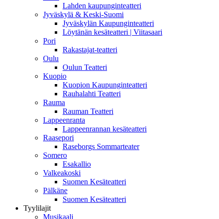
Lahden kaupunginteatteri
Jyväskylä & Keski-Suomi
Jyväskylän Kaupunginteatteri
Löytänän kesäteatteri | Viitasaari
Pori
Rakastajat-teatteri
Oulu
Oulun Teatteri
Kuopio
Kuopion Kaupunginteatteri
Rauhalahti Teatteri
Rauma
Rauman Teatteri
Lappeenranta
Lappeenrannan kesäteatteri
Raasepori
Raseborgs Sommarteater
Somero
Esakallio
Valkeakoski
Suomen Kesäteatteri
Pälkäne
Suomen Kesäteatteri
Tyylilajit
Musikaali