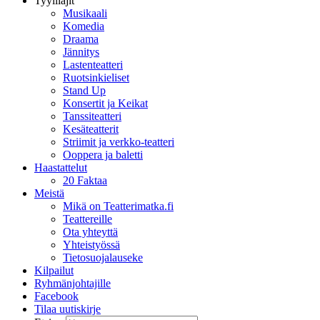
Tyylilajit
Musikaali
Komedia
Draama
Jännitys
Lastenteatteri
Ruotsinkieliset
Stand Up
Konsertit ja Keikat
Tanssiteatteri
Kesäteatterit
Striimit ja verkko-teatteri
Ooppera ja baletti
Haastattelut
20 Faktaa
Meistä
Mikä on Teatterimatka.fi
Teattereille
Ota yhteyttä
Yhteistyössä
Tietosuojalauseke
Kilpailut
Ryhmänjohtajille
Facebook
Tilaa uutiskirje