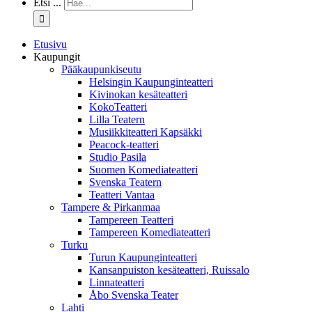
Etsi ...
Etusivu
Kaupungit
Pääkaupunkiseutu
Helsingin Kaupunginteatteri
Kivinokan kesäteatteri
KokoTeatteri
Lilla Teatern
Musiikkiteatteri Kapsäkki
Peacock-teatteri
Studio Pasila
Suomen Komediateatteri
Svenska Teatern
Teatteri Vantaa
Tampere & Pirkanmaa
Tampereen Teatteri
Tampereen Komediateatteri
Turku
Turun Kaupunginteatteri
Kansanpuiston kesäteatteri, Ruissalo
Linnateatteri
Åbo Svenska Teater
Lahti