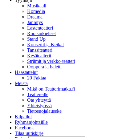
Tyylilajit
Musikaali
Komedia
Draama
Jännitys
Lastenteatteri
Ruotsinkieliset
Stand Up
Konsertit ja Keikat
Tanssiteatteri
Kesäteatterit
Striimit ja verkko-teatteri
Ooppera ja baletti
Haastattelut
20 Faktaa
Meistä
Mikä on Teatterimatka.fi
Teattereille
Ota yhteyttä
Yhteistyössä
Tietosuojalauseke
Kilpailut
Ryhmänjohtajille
Facebook
Tilaa uutiskirje