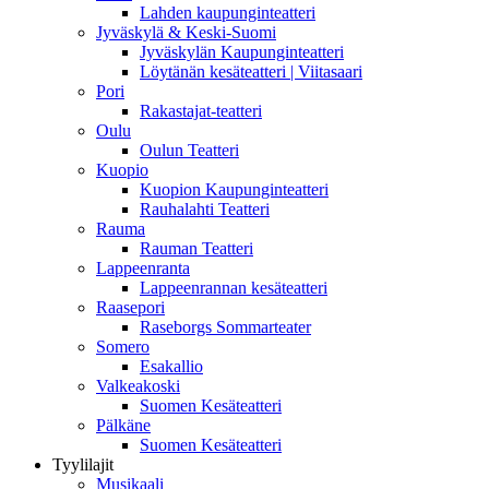
Lahden kaupunginteatteri
Jyväskylä & Keski-Suomi
Jyväskylän Kaupunginteatteri
Löytänän kesäteatteri | Viitasaari
Pori
Rakastajat-teatteri
Oulu
Oulun Teatteri
Kuopio
Kuopion Kaupunginteatteri
Rauhalahti Teatteri
Rauma
Rauman Teatteri
Lappeenranta
Lappeenrannan kesäteatteri
Raasepori
Raseborgs Sommarteater
Somero
Esakallio
Valkeakoski
Suomen Kesäteatteri
Pälkäne
Suomen Kesäteatteri
Tyylilajit
Musikaali