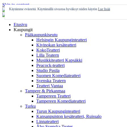
Skip to content
Käytämme evästeitä. Käyttämällä sivustoa hyväksyt niiden käytön
Lue lisää
Etusivu
Kaupungit
Pääkaupunkiseutu
Helsingin Kaupunginteatteri
Kivinokan kesäteatteri
KokoTeatteri
Lilla Teatern
Musiikkiteatteri Kapsäkki
Peacock-teatteri
Studio Pasila
Suomen Komediateatteri
Svenska Teatern
Teatteri Vantaa
Tampere & Pirkanmaa
Tampereen Teatteri
Tampereen Komediateatteri
Turku
Turun Kaupunginteatteri
Kansanpuiston kesäteatteri, Ruissalo
Linnateatteri
Åbo Svenska Teater