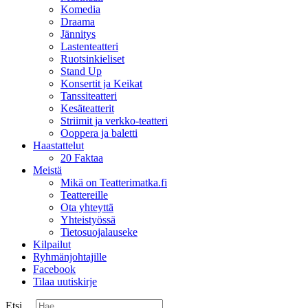
Komedia
Draama
Jännitys
Lastenteatteri
Ruotsinkieliset
Stand Up
Konsertit ja Keikat
Tanssiteatteri
Kesäteatterit
Striimit ja verkko-teatteri
Ooppera ja baletti
Haastattelut
20 Faktaa
Meistä
Mikä on Teatterimatka.fi
Teattereille
Ota yhteyttä
Yhteistyössä
Tietosuojalauseke
Kilpailut
Ryhmänjohtajille
Facebook
Tilaa uutiskirje
Etsi ...