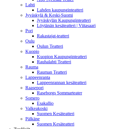
Lahti
Lahden kaupunginteatteri
Jyväskylä & Keski-Suomi
Jyväskylän Kaupunginteatteri
Löytänän kesäteatteri | Viitasaari
Pori
Rakastajat-teatteri
Oulu
Oulun Teatteri
Kuopio
Kuopion Kaupunginteatteri
Rauhalahti Teatteri
Rauma
Rauman Teatteri
Lappeenranta
Lappeenrannan kesäteatteri
Raasepori
Raseborgs Sommarteater
Somero
Esakallio
Valkeakoski
Suomen Kesäteatteri
Pälkäne
Suomen Kesäteatteri