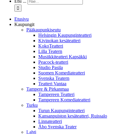
Etsi ...
Etusivu
Kaupungit
Pääkaupunkiseutu
Helsingin Kaupunginteatteri
Kivinokan kesäteatteri
KokoTeatteri
Lilla Teatern
Musiikkiteatteri Kapsäkki
Peacock-teatteri
Studio Pasila
Suomen Komediateatteri
Svenska Teatern
Teatteri Vantaa
Tampere & Pirkanmaa
Tampereen Teatteri
Tampereen Komediateatteri
Turku
Turun Kaupunginteatteri
Kansanpuiston kesäteatteri, Ruissalo
Linnateatteri
Åbo Svenska Teater
Lahti