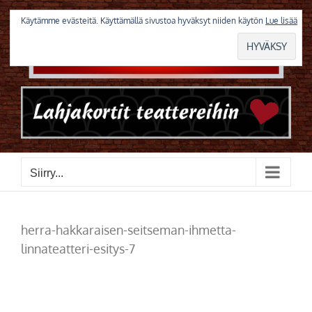
Skip
to
Käytämme evästeitä. Käyttämällä sivustoa hyväksyt niiden käytön
Lue lisää
content
Siirry...
herra-hakkaraisen-seitseman-ihmetta-
linnateatteri-esitys-7