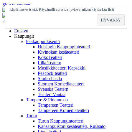
Skip to content
Käytämme evästeitä. Käyttämällä sivustoa hyväksyt niiden käytön
Lue lisää
Etusivu
Kaupungit
Pääkaupunkiseutu
Helsingin Kaupunginteatteri
Kivinokan kesäteatteri
KokoTeatteri
Lilla Teatern
Musiikkiteatteri Kapsäkki
Peacock-teatteri
Studio Pasila
Suomen Komediateatteri
Svenska Teatern
Teatteri Vantaa
Tampere & Pirkanmaa
Tampereen Teatteri
Tampereen Komediateatteri
Turku
Turun Kaupunginteatteri
Kansanpuiston kesäteatteri, Ruissalo
Linnateatteri