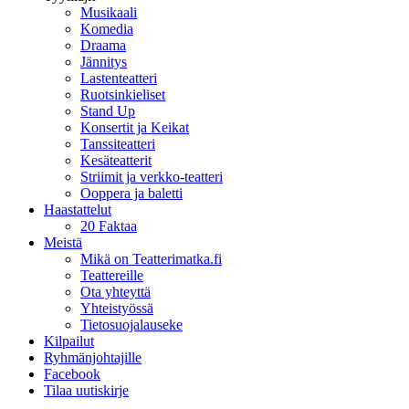
Musikaali
Komedia
Draama
Jännitys
Lastenteatteri
Ruotsinkieliset
Stand Up
Konsertit ja Keikat
Tanssiteatteri
Kesäteatterit
Striimit ja verkko-teatteri
Ooppera ja baletti
Haastattelut
20 Faktaa
Meistä
Mikä on Teatterimatka.fi
Teattereille
Ota yhteyttä
Yhteistyössä
Tietosuojalauseke
Kilpailut
Ryhmänjohtajille
Facebook
Tilaa uutiskirje