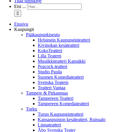
Tilaa uutiskirje
Etsi ...
Etusivu
Kaupungit
Pääkaupunkiseutu
Helsingin Kaupunginteatteri
Kivinokan kesäteatteri
KokoTeatteri
Lilla Teatern
Musiikkiteatteri Kapsäkki
Peacock-teatteri
Studio Pasila
Suomen Komediateatteri
Svenska Teatern
Teatteri Vantaa
Tampere & Pirkanmaa
Tampereen Teatteri
Tampereen Komediateatteri
Turku
Turun Kaupunginteatteri
Kansanpuiston kesäteatteri, Ruissalo
Linnateatteri
Åbo Svenska Teater