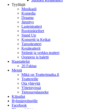
Suomen Kesäteatteri
Tyylilajit
Musikaali
Komedia
Draama
Jännitys
Lastenteatteri
Ruotsinkieliset
Stand Up
Konsertit ja Keikat
Tanssiteatteri
Kesäteatterit
Striimit ja verkko-teatteri
Ooppera ja baletti
Haastattelut
20 Faktaa
Meistä
Mikä on Teatterimatka.fi
Teattereille
Ota yhteyttä
Yhteistyössä
Tietosuojalauseke
Kilpailut
Ryhmänjohtajille
Facebook