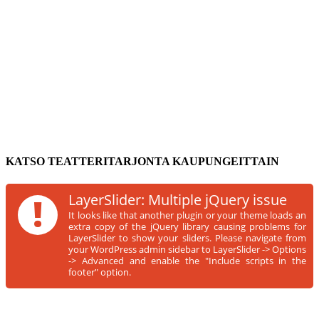
KATSO TEATTERITARJONTA KAUPUNGEITTAIN
!
LayerSlider: Multiple jQuery issue
It looks like that another plugin or your theme loads an
extra copy of the jQuery library causing problems for
LayerSlider to show your sliders. Please navigate from
your WordPress admin sidebar to LayerSlider -> Options
-> Advanced and enable the "Include scripts in the
footer" option.