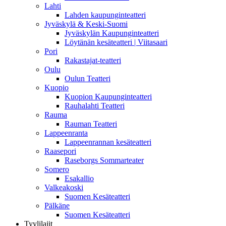
Lahti
Lahden kaupunginteatteri
Jyväskylä & Keski-Suomi
Jyväskylän Kaupunginteatteri
Löytänän kesäteatteri | Viitasaari
Pori
Rakastajat-teatteri
Oulu
Oulun Teatteri
Kuopio
Kuopion Kaupunginteatteri
Rauhalahti Teatteri
Rauma
Rauman Teatteri
Lappeenranta
Lappeenrannan kesäteatteri
Raasepori
Raseborgs Sommarteater
Somero
Esakallio
Valkeakoski
Suomen Kesäteatteri
Pälkäne
Suomen Kesäteatteri
Tyylilajit