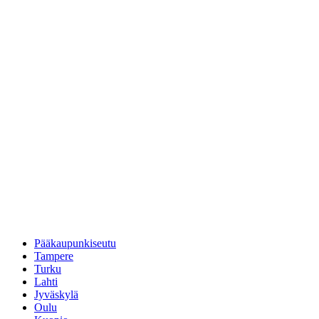
Pääkaupunkiseutu
Tampere
Turku
Lahti
Jyväskylä
Oulu