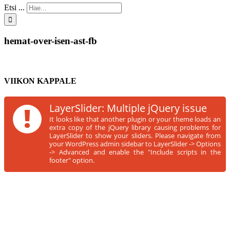
Etsi ...
hemat-over-isen-ast-fb
VIIKON KAPPALE
!
LayerSlider: Multiple jQuery issue
It looks like that another plugin or your theme loads an
extra copy of the jQuery library causing problems for
LayerSlider to show your sliders. Please navigate from
your WordPress admin sidebar to LayerSlider -> Options
-> Advanced and enable the "Include scripts in the
footer" option.