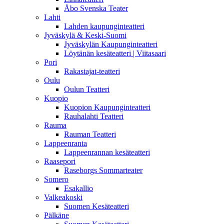
Åbo Svenska Teater
Lahti
Lahden kaupunginteatteri
Jyväskylä & Keski-Suomi
Jyväskylän Kaupunginteatteri
Löytänän kesäteatteri | Viitasaari
Pori
Rakastajat-teatteri
Oulu
Oulun Teatteri
Kuopio
Kuopion Kaupunginteatteri
Rauhalahti Teatteri
Rauma
Rauman Teatteri
Lappeenranta
Lappeenrannan kesäteatteri
Raasepori
Raseborgs Sommarteater
Somero
Esakallio
Valkeakoski
Suomen Kesäteatteri
Pälkäne