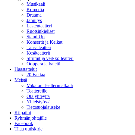
Musikaali
Komedia
Draama
Jännitys
Lastenteatteri
Ruotsinkieliset
Stand Up
Konsertit ja Keikat
Tanssiteatteri
Kesäteatterit
Striimit ja verkko-teatteri
Ooppera ja baletti
Haastattelut
20 Faktaa
Meistä
Mikä on Teatterimatka.fi
Teattereille
Ota yhteyttä
Yhteistyössä
Tietosuojalauseke
Kilpailut
Ryhmänjohtajille
Facebook
Tilaa uutiskirje