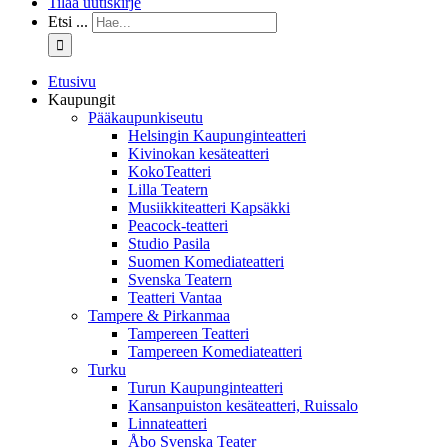
Tilaa uutiskirje
Etsi ...
Etusivu
Kaupungit
Pääkaupunkiseutu
Helsingin Kaupunginteatteri
Kivinokan kesäteatteri
KokoTeatteri
Lilla Teatern
Musiikkiteatteri Kapsäkki
Peacock-teatteri
Studio Pasila
Suomen Komediateatteri
Svenska Teatern
Teatteri Vantaa
Tampere & Pirkanmaa
Tampereen Teatteri
Tampereen Komediateatteri
Turku
Turun Kaupunginteatteri
Kansanpuiston kesäteatteri, Ruissalo
Linnateatteri
Åbo Svenska Teater