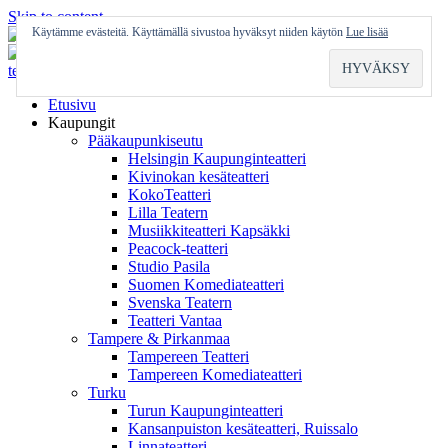
Skip to content
Käytämme evästeitä. Käyttämällä sivustoa hyväksyt niiden käytön
Lue lisää
Etusivu
Kaupungit
Pääkaupunkiseutu
Helsingin Kaupunginteatteri
Kivinokan kesäteatteri
KokoTeatteri
Lilla Teatern
Musiikkiteatteri Kapsäkki
Peacock-teatteri
Studio Pasila
Suomen Komediateatteri
Svenska Teatern
Teatteri Vantaa
Tampere & Pirkanmaa
Tampereen Teatteri
Tampereen Komediateatteri
Turku
Turun Kaupunginteatteri
Kansanpuiston kesäteatteri, Ruissalo
Linnateatteri