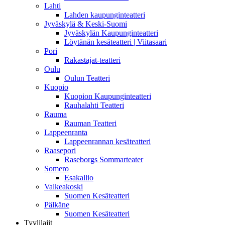
Lahti
Lahden kaupunginteatteri
Jyväskylä & Keski-Suomi
Jyväskylän Kaupunginteatteri
Löytänän kesäteatteri | Viitasaari
Pori
Rakastajat-teatteri
Oulu
Oulun Teatteri
Kuopio
Kuopion Kaupunginteatteri
Rauhalahti Teatteri
Rauma
Rauman Teatteri
Lappeenranta
Lappeenrannan kesäteatteri
Raasepori
Raseborgs Sommarteater
Somero
Esakallio
Valkeakoski
Suomen Kesäteatteri
Pälkäne
Suomen Kesäteatteri
Tyylilajit