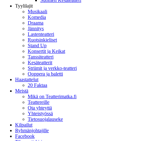
Suomen Kesäteatteri
Tyylilajit
Musikaali
Komedia
Draama
Jännitys
Lastenteatteri
Ruotsinkieliset
Stand Up
Konsertit ja Keikat
Tanssiteatteri
Kesäteatterit
Striimit ja verkko-teatteri
Ooppera ja baletti
Haastattelut
20 Faktaa
Meistä
Mikä on Teatterimatka.fi
Teattereille
Ota yhteyttä
Yhteistyössä
Tietosuojalauseke
Kilpailut
Ryhmänjohtajille
Facebook