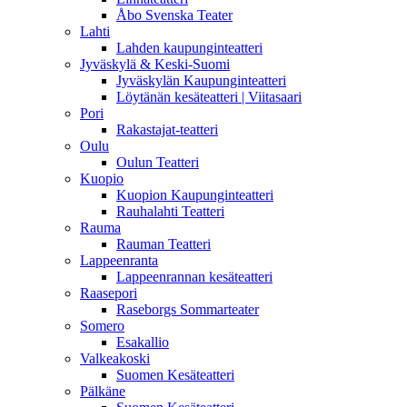
Åbo Svenska Teater
Lahti
Lahden kaupunginteatteri
Jyväskylä & Keski-Suomi
Jyväskylän Kaupunginteatteri
Löytänän kesäteatteri | Viitasaari
Pori
Rakastajat-teatteri
Oulu
Oulun Teatteri
Kuopio
Kuopion Kaupunginteatteri
Rauhalahti Teatteri
Rauma
Rauman Teatteri
Lappeenranta
Lappeenrannan kesäteatteri
Raasepori
Raseborgs Sommarteater
Somero
Esakallio
Valkeakoski
Suomen Kesäteatteri
Pälkäne