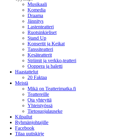
Musikaali
Komedia
Draama
Jännitys
Lastenteatteri
Ruotsinkieliset
Stand Up
Konsertit ja Keikat
Tanssiteatteri
Kesäteatterit
Striimit ja verkko-teatteri
Ooppera ja baletti
Haastattelut
20 Faktaa
Meistä
Mikä on Teatterimatka.fi
Teattereille
Ota yhteyttä
Yhteistyössä
Tietosuojalauseke
Kilpailut
Ryhmänjohtajille
Facebook
Tilaa uutiskirje