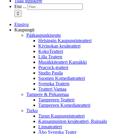
Tilaa uutiskirje
Etsi ...
Etusivu
Kaupungit
Pääkaupunkiseutu
Helsingin Kaupunginteatteri
Kivinokan kesäteatteri
KokoTeatteri
Lilla Teatern
Musiikkiteatteri Kapsäkki
Peacock-teatteri
Studio Pasila
Suomen Komediateatteri
Svenska Teatern
Teatteri Vantaa
Tampere & Pirkanmaa
Tampereen Teatteri
Tampereen Komediateatteri
Turku
Turun Kaupunginteatteri
Kansanpuiston kesäteatteri, Ruissalo
Linnateatteri
Åbo Svenska Teater