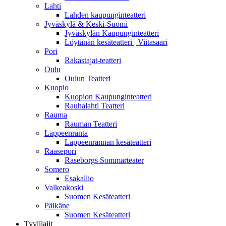
Lahti
Lahden kaupunginteatteri
Jyväskylä & Keski-Suomi
Jyväskylän Kaupunginteatteri
Löytänän kesäteatteri | Viitasaari
Pori
Rakastajat-teatteri
Oulu
Oulun Teatteri
Kuopio
Kuopion Kaupunginteatteri
Rauhalahti Teatteri
Rauma
Rauman Teatteri
Lappeenranta
Lappeenrannan kesäteatteri
Raasepori
Raseborgs Sommarteater
Somero
Esakallio
Valkeakoski
Suomen Kesäteatteri
Pälkäne
Suomen Kesäteatteri
Tyylilajit