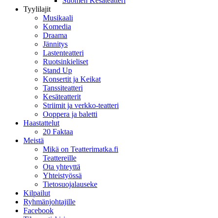
Suomen Kesäteatteri
Tyylilajit
Musikaali
Komedia
Draama
Jännitys
Lastenteatteri
Ruotsinkieliset
Stand Up
Konsertit ja Keikat
Tanssiteatteri
Kesäteatterit
Striimit ja verkko-teatteri
Ooppera ja baletti
Haastattelut
20 Faktaa
Meistä
Mikä on Teatterimatka.fi
Teattereille
Ota yhteyttä
Yhteistyössä
Tietosuojalauseke
Kilpailut
Ryhmänjohtajille
Facebook