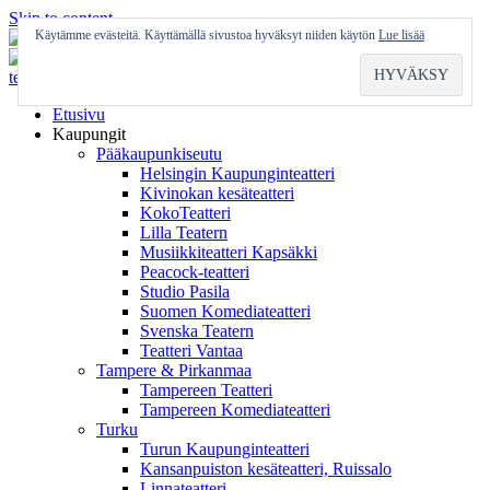
Skip to content
Käytämme evästeitä. Käyttämällä sivustoa hyväksyt niiden käytön
Lue lisää
Etusivu
Kaupungit
Pääkaupunkiseutu
Helsingin Kaupunginteatteri
Kivinokan kesäteatteri
KokoTeatteri
Lilla Teatern
Musiikkiteatteri Kapsäkki
Peacock-teatteri
Studio Pasila
Suomen Komediateatteri
Svenska Teatern
Teatteri Vantaa
Tampere & Pirkanmaa
Tampereen Teatteri
Tampereen Komediateatteri
Turku
Turun Kaupunginteatteri
Kansanpuiston kesäteatteri, Ruissalo
Linnateatteri