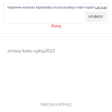
Skip
to
Käytämme evästeitä. Käyttämällä sivustoa hyväksyt niiden käytön
Lue lisää
content
erossa-koko-syksy2022
VIIKON KAPPALE