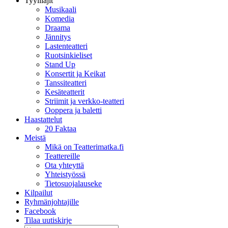
Tyylilajit
Musikaali
Komedia
Draama
Jännitys
Lastenteatteri
Ruotsinkieliset
Stand Up
Konsertit ja Keikat
Tanssiteatteri
Kesäteatterit
Striimit ja verkko-teatteri
Ooppera ja baletti
Haastattelut
20 Faktaa
Meistä
Mikä on Teatterimatka.fi
Teattereille
Ota yhteyttä
Yhteistyössä
Tietosuojalauseke
Kilpailut
Ryhmänjohtajille
Facebook
Tilaa uutiskirje