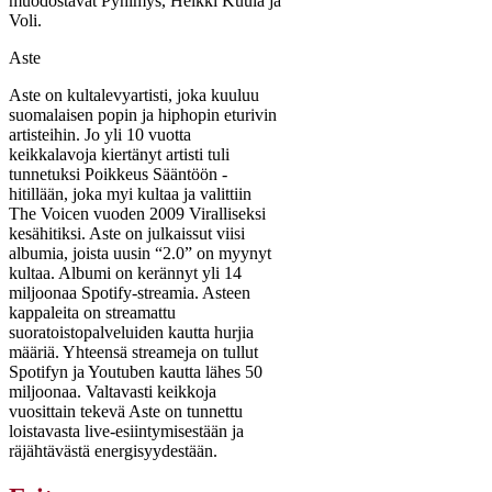
muodostavat Pyhimys, Heikki Kuula ja
Voli.
Aste
Aste on kultalevyartisti, joka kuuluu
suomalaisen popin ja hiphopin eturivin
artisteihin. Jo yli 10 vuotta
keikkalavoja kiertänyt artisti tuli
tunnetuksi Poikkeus Sääntöön -
hitillään, joka myi kultaa ja valittiin
The Voicen vuoden 2009 Viralliseksi
kesähitiksi. Aste on julkaissut viisi
albumia, joista uusin “2.0” on myynyt
kultaa. Albumi on kerännyt yli 14
miljoonaa Spotify-streamia. Asteen
kappaleita on streamattu
suoratoistopalveluiden kautta hurjia
määriä. Yhteensä streameja on tullut
Spotifyn ja Youtuben kautta lähes 50
miljoonaa. Valtavasti keikkoja
vuosittain tekevä Aste on tunnettu
loistavasta live-esiintymisestään ja
räjähtävästä energisyydestään.