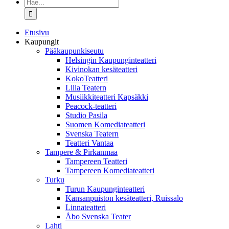
Etsi
...
Etusivu
Kaupungit
Pääkaupunkiseutu
Helsingin Kaupunginteatteri
Kivinokan kesäteatteri
KokoTeatteri
Lilla Teatern
Musiikkiteatteri Kapsäkki
Peacock-teatteri
Studio Pasila
Suomen Komediateatteri
Svenska Teatern
Teatteri Vantaa
Tampere & Pirkanmaa
Tampereen Teatteri
Tampereen Komediateatteri
Turku
Turun Kaupunginteatteri
Kansanpuiston kesäteatteri, Ruissalo
Linnateatteri
Åbo Svenska Teater
Lahti