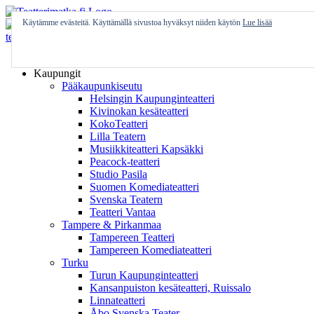
Skip
to
Käytämme evästeitä. Käyttämällä sivustoa hyväksyt niiden käytön
Lue lisää
content
Etusivu
Kaupungit
Pääkaupunkiseutu
Helsingin Kaupunginteatteri
Kivinokan kesäteatteri
KokoTeatteri
Lilla Teatern
Musiikkiteatteri Kapsäkki
Peacock-teatteri
Studio Pasila
Suomen Komediateatteri
Svenska Teatern
Teatteri Vantaa
Tampere & Pirkanmaa
Tampereen Teatteri
Tampereen Komediateatteri
Turku
Turun Kaupunginteatteri
Kansanpuiston kesäteatteri, Ruissalo
Linnateatteri
Åbo Svenska Teater