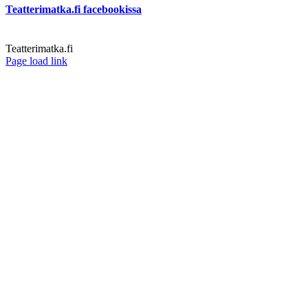
Teatterimatka.fi facebookissa
Teatterimatka.fi
Facebook
Page load link
Go
to
Top