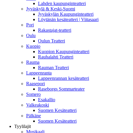
Lahden kaupunginteatteri
Jyväskylä & Keski-Suomi
Jyväskylän Kaupunginteatteri
Löytänän kesäteatteri | Viitasaari
Pori
Rakastajat-teatteri
Oulu
Oulun Teatteri
Kuopio
Kuopion Kaupunginteatteri
Rauhalahti Teatteri
Rauma
Rauman Teatteri
Lappeenranta
Lappeenrannan kesäteatteri
Raasepori
Raseborgs Sommarteater
Somero
Esakallio
Valkeakoski
Suomen Kesäteatteri
Pälkäne
Suomen Kesäteatteri
Tyylilajit
Musikaali