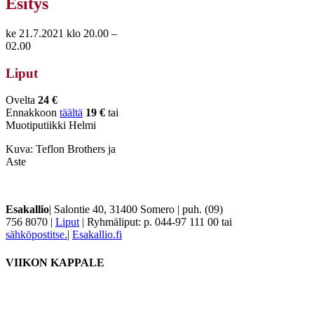
Esitys
ke 21.7.2021 klo 20.00 –
02.00
Liput
Ovelta
24 €
Ennakkoon
täältä
19 €
tai
Muotiputiikki Helmi
Kuva: Teflon Brothers ja
Aste
Esakallio
| Salontie 40, 31400 Somero | puh. (09)
756 8070 |
Liput
| Ryhmäliput: p. 044-97 111 00 tai
sähköpostitse.
|
Esakallio.fi
VIIKON KAPPALE