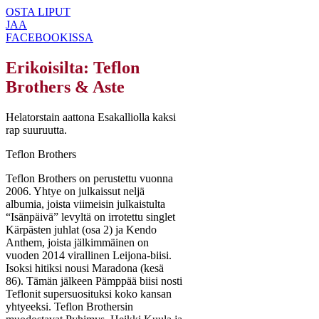
OSTA LIPUT
JAA
FACEBOOKISSA
Erikoisilta: Teflon
Brothers & Aste
Helatorstain aattona Esakalliolla kaksi
rap suuruutta.
Teflon Brothers
Teflon Brothers on perustettu vuonna
2006. Yhtye on julkaissut neljä
albumia, joista viimeisin julkaistulta
“Isänpäivä” levyltä on irrotettu singlet
Kärpästen juhlat (osa 2) ja Kendo
Anthem, joista jälkimmäinen on
vuoden 2014 virallinen Leijona-biisi.
Isoksi hitiksi nousi Maradona (kesä
86). Tämän jälkeen Pämppää biisi nosti
Teflonit supersuosituksi koko kansan
yhtyeeksi. Teflon Brothersin