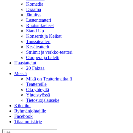
Komedia
Draama
Jännitys
Lastenteatteri
Ruotsinkieliset
Stand Up
Konsertit ja Keikat
Tanssiteatteri
Kesäteatterit
Striimit ja verkko-teatteri
Ooppera ja baletti
Haastattelut
20 Faktaa
Meistä
Mikä on Teatterimatka.fi
Teattereille
Ota yhteyttä
Yhteistyössä
Tietosuojalauseke
Kilpailut
Ryhmänjohtajille
Facebook
Tilaa uutiskirje
Etsi