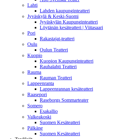
Lahti
Lahden kaupunginteatteri
Jyväskylä & Keski-Suomi
Jyväskylän Kaupunginteatteri
Löytänän kesäteatteri | Viitasaari
Pori
Rakastajat-teatteri
Oulu
Oulun Teatteri
Kuopio
Kuopion Kaupunginteatteri
Rauhalahti Teatteri
Rauma
Rauman Teatteri
Lappeenranta
Lappeenrannan kesäteatteri
Raasepori
Raseborgs Sommarteater
Somero
Esakallio
Valkeakoski
Suomen Kesäteatteri
Pälkäne
Suomen Kesäteatteri