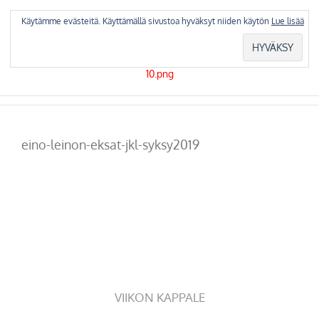
Skip
to
Käytämme evästeitä. Käyttämällä sivustoa hyväksyt niiden käytön
Lue lisää
content
eino-leinon-eksat-jkl-syksy2019
VIIKON KAPPALE