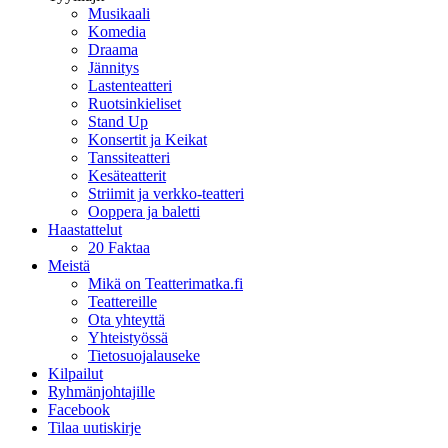
Musikaali
Komedia
Draama
Jännitys
Lastenteatteri
Ruotsinkieliset
Stand Up
Konsertit ja Keikat
Tanssiteatteri
Kesäteatterit
Striimit ja verkko-teatteri
Ooppera ja baletti
Haastattelut
20 Faktaa
Meistä
Mikä on Teatterimatka.fi
Teattereille
Ota yhteyttä
Yhteistyössä
Tietosuojalauseke
Kilpailut
Ryhmänjohtajille
Facebook
Tilaa uutiskirje