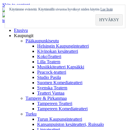
Skip to content
Käytämme evästeitä. Käyttämällä sivustoa hyväksyt niiden käytön
Lue lisää
Etusivu
Kaupungit
Pääkaupunkiseutu
Helsingin Kaupunginteatteri
Kivinokan kesäteatteri
KokoTeatteri
Lilla Teatern
Musiikkiteatteri Kapsäkki
Peacock-teatteri
Studio Pasila
Suomen Komediateatteri
Svenska Teatern
Teatteri Vantaa
Tampere & Pirkanmaa
Tampereen Teatteri
Tampereen Komediateatteri
Turku
Turun Kaupunginteatteri
Kansanpuiston kesäteatteri, Ruissalo
Linnateatteri