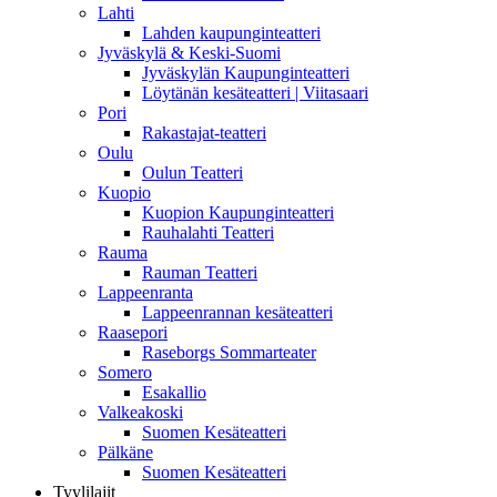
Lahti
Lahden kaupunginteatteri
Jyväskylä & Keski-Suomi
Jyväskylän Kaupunginteatteri
Löytänän kesäteatteri | Viitasaari
Pori
Rakastajat-teatteri
Oulu
Oulun Teatteri
Kuopio
Kuopion Kaupunginteatteri
Rauhalahti Teatteri
Rauma
Rauman Teatteri
Lappeenranta
Lappeenrannan kesäteatteri
Raasepori
Raseborgs Sommarteater
Somero
Esakallio
Valkeakoski
Suomen Kesäteatteri
Pälkäne
Suomen Kesäteatteri
Tyylilajit