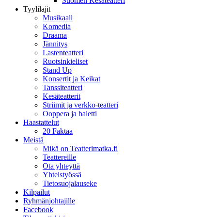
Suomen Kesäteatteri
Tyylilajit
Musikaali
Komedia
Draama
Jännitys
Lastenteatteri
Ruotsinkieliset
Stand Up
Konsertit ja Keikat
Tanssiteatteri
Kesäteatterit
Striimit ja verkko-teatteri
Ooppera ja baletti
Haastattelut
20 Faktaa
Meistä
Mikä on Teatterimatka.fi
Teattereille
Ota yhteyttä
Yhteistyössä
Tietosuojalauseke
Kilpailut
Ryhmänjohtajille
Facebook