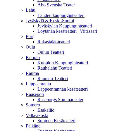
Åbo Svenska Teater
Lahti
Lahden kaupunginteatteri
Jyväskylä & Keski-Suomi
Jyväskylän Kaupunginteatteri
Löytänän kesäteatteri | Viitasaari
Pori
Rakastajat-teatteri
Oulu
Oulun Teatteri
Kuopio
Kuopion Kaupunginteatteri
Rauhalahti Teatteri
Rauma
Rauman Teatteri
Lappeenranta
Lappeenrannan kesäteatteri
Raasepori
Raseborgs Sommarteater
Somero
Esakallio
Valkeakoski
Suomen Kesäteatteri
Pälkäne