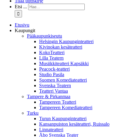
Tilaa uutiskirje
Etsi ...
Etusivu
Kaupungit
Pääkaupunkiseutu
Helsingin Kaupunginteatteri
Kivinokan kesäteatteri
KokoTeatteri
Lilla Teatern
Musiikkiteatteri Kapsäkki
Peacock-teatteri
Studio Pasila
Suomen Komediateatteri
Svenska Teatern
Teatteri Vantaa
Tampere & Pirkanmaa
Tampereen Teatteri
Tampereen Komediateatteri
Turku
Turun Kaupunginteatteri
Kansanpuiston kesäteatteri, Ruissalo
Linnateatteri
Åbo Svenska Teater