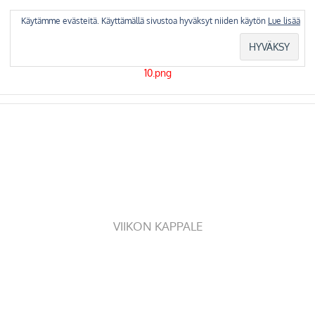
Skip
to
Käytämme evästeitä. Käyttämällä sivustoa hyväksyt niiden käytön
Lue lisää
content
VIIKON KAPPALE