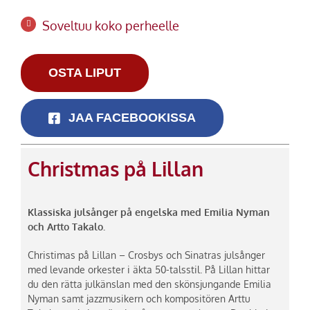
Soveltuu koko perheelle
OSTA LIPUT
JAA FACEBOOKISSA
Christmas på Lillan
Klassiska julsånger på engelska med Emilia Nyman
och Artto Takalo.
Christimas på Lillan – Crosbys och Sinatras julsånger
med levande orkester i äkta 50-talsstil. På Lillan hittar
du den rätta julkänslan med den skönsjungande Emilia
Nyman samt jazzmusikern och kompositören Arttu