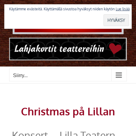
Skip
to
Käytämme evästeitä. Käyttämällä sivustoa hyväksyt niiden käytön
Lue lisää
content
Siirry...
Christmas på Lillan
Konsert – Lilla Teatern –