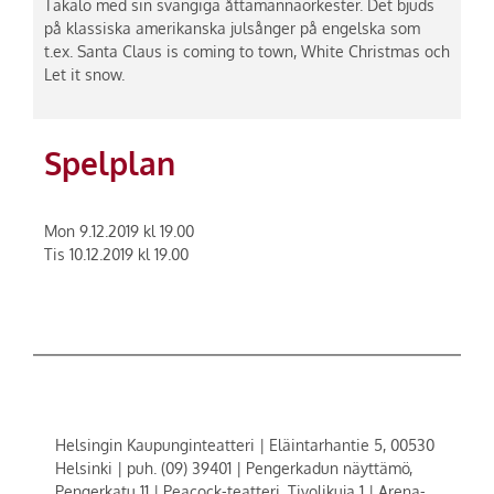
Takalo med sin svängiga åttamannaorkester. Det bjuds
på klassiska amerikanska julsånger på engelska som
t.ex. Santa Claus is coming to town, White Christmas och
Let it snow.
Spelplan
Mon 9.12.2019 kl 19.00
Tis 10.12.2019 kl 19.00
Helsingin Kaupunginteatteri | Eläintarhantie 5, 00530
Helsinki | puh. (09) 39401 | Pengerkadun näyttämö,
Pengerkatu 11 | Peacock-teatteri, Tivolikuja 1 | Arena-