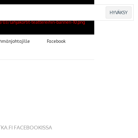
hmänjohtajille
Facebook
TKA.FI FACEBOOKISSA