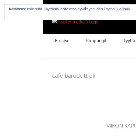
Skip
to
Käytämme evästeitä. Käyttämällä sivustoa hyväksyt niiden käytön
Lue lisää
content
Etusivu
Kaupungit
Tyylila
cafe-barock-tt-pk
VIIKON KAP